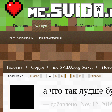
Головна
Форум
Banlist
МыVkontakte
KA
Пошук повідомлень
Нові повідомлення
Головна
Форум
mc.SVIDA.org Server
Ново
Сторінка 7 з 10
< Назад
1
←
5
6
7
8
9
10
Вперед >
а что так лудше б
--- добавлено: Nov 12, 201