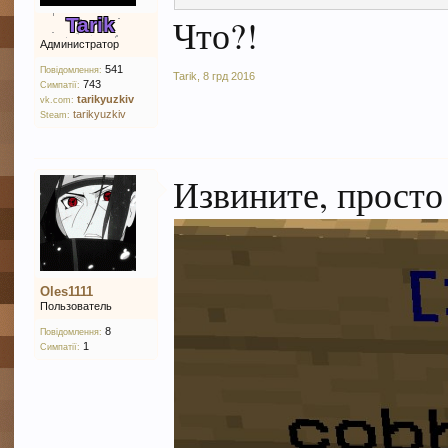
Что?!
Tarik
Администратор
541
Повідомлення:
Tarik
,
8 грд 2016
743
Симпатії:
tarikyuzkiv
vk.com:
tarikyuzkiv
Steam:
Извините, просто 
Oles1111
Пользователь
8
Повідомлення:
1
Симпатії: