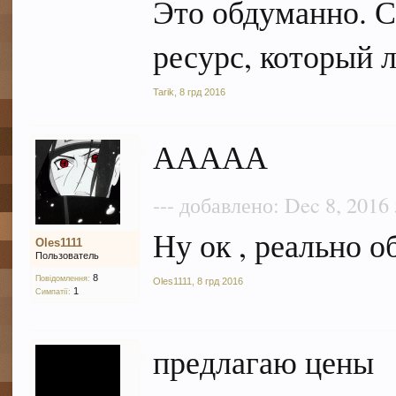
Это обдуманно. С
ресурс, который 
Tarik
,
8 грд 2016
ААААА
--- добавлено: Dec 8, 2016
Ну ок , реально 
Oles1111
Пользователь
8
Повідомлення:
Oles1111
,
8 грд 2016
1
Симпатії:
предлагаю цены