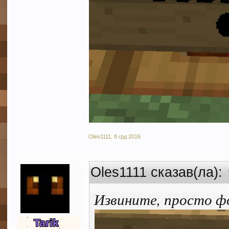
Oles1111
,
8 грд 2016
Oles1111 сказав(ла):
Извините, просто ф
Tarik