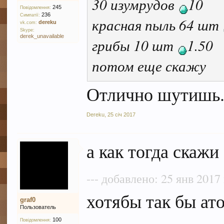
30 изумрудов
10
245
Повідомлення:
236
Симпатії:
красная пыль 64 шт
dereku
vk.com:
Skype:
derek_unavailable
грибы 10 шт
1.50
потом еще скажу
Отлично шутишь.
Dereku
,
25 січ 2017
а как тогда скажи
--- добавлено: 25 янв 2017 
хотябы так бы ат
graf0
Пользователь
100
Повідомлення: