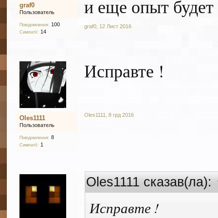
и еще опыт будет
graf0
Пользователь
100
Повідомлення:
graf0
,
12 Лист 2016
14
Симпатії:
Исправте !
Oles1111
,
8 грд 2016
Oles1111
Пользователь
8
Повідомлення:
1
Симпатії:
Oles1111 сказав(ла):
Исправте !