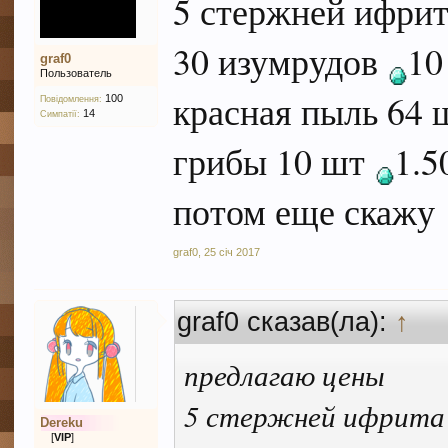
5 стержней ифри
30 изумрудов
10
graf0
Пользователь
красная пыль 64
100
Повідомлення:
14
Симпатії:
грибы 10 шт
1.5
потом еще скажу
graf0
,
25 січ 2017
graf0 сказав(ла):
↑
предлагаю цены
5 стержней ифрит
Dereku
[
VIP
]