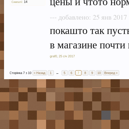
цены и чтото нор
14
Симпатії:
--- добавлено: 25 янв 2017 
покашто так пуст
в магазине почти
graf0
,
25 січ 2017
Сторінка 7 з 10
< Назад
1
←
5
6
7
8
9
10
Вперед >