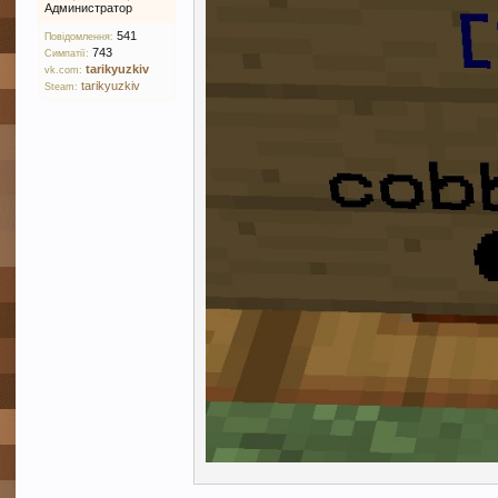
Администратор
541
Повідомлення:
743
Симпатії:
tarikyuzkiv
vk.com:
tarikyuzkiv
Steam: