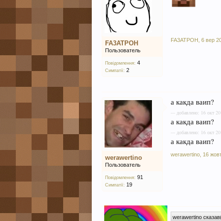
FA3ATPOH
,
6 вер 2
FA3ATPOH
Пользователь
4
Повідомлення:
2
Симпатії:
а какда ваип?
--- добавлено: 16 окт 20
а какда ваип?
--- добавлено: 16 окт 20
а какда ваип?
werawertino
,
16 жов
werawertino
Пользователь
91
Повідомлення:
19
Симпатії:
werawertino сказав