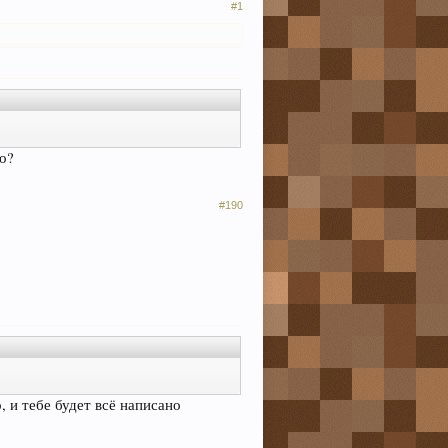
#1
о?
#190
, и тебе будет всё написано