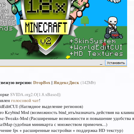
свежую версию:
DropBox
|
ЯндексДиск
(142Mb)
борке
SVIDA.org2.O[1.8.xBased]
:
бавлен
голосовой чат
!
ldEditCUI (Наглядное выделение регионов)
ro Keybind Mod (возможность bind_ить/назначать действия на клавиш
se-Tweaks-Mod (Расширенные возможности и повышение удобства в
xelMap (удобная миникарта с множеством примочек...)
еличение fps + расширенные настройки + поддержка HD текстур)