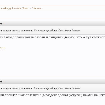
omoika
,
golovolom
,
Starr
та
8 іншим
.
а):
↑
 кинуть ссылку на то что бы купить разбан,куда кидать деньги
и Роме,спрашивай за разбан и скидывай деньги, что ж тут сложног
2018
а):
↑
 кинуть ссылку на то что бы купить разбан,куда кидать деньги
ый спойлер "как оплатить" (в разделе "донат услуги") нажми на него