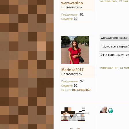
werawertino
,
13 лют
werawertino
Пользователь
91
Повідомлення:
19
Симпатії:
werawertino сказав
друк, есть первый
Это слишком с
Marinka2017
,
14 лют
Marinka2017
Пользователь
37
Повідомлення:
50
Симпатії:
id173459469
vk.com: