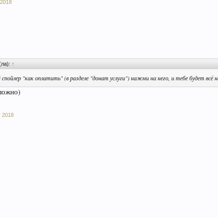
 2018
(ла):
↑
 спойлер "как оплатить" (в разделе "донат услуги") нажми на него, и тебе будет всё 
ложно)
 2018