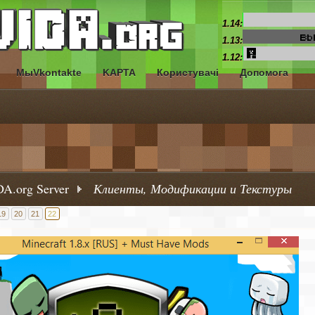
1.14:
1.13:
1.12:
МыVkontakte
KAPTA
Користувачі
Допомога
A.org Server
Клиенты, Модификации и Текстуры
19
20
21
22