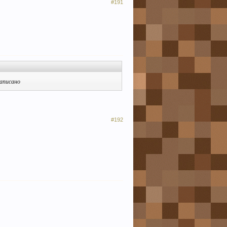
#191
написано
#192