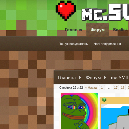
Головна
Форум
Banlist
Пошук повідомлень
Нові повідомлення
Головна
Форум
mc.SVID
Сторінка 22 з 22
< Назад
1
←
17
18