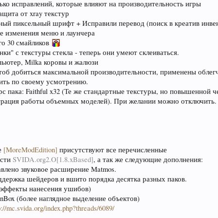
ько исправлений, которые влияют на производительность игры
ащита от xray текстур
ный пиксельный шрифт + Исправили перевод (поиск в креатив инвен
е изменения меню и лаунчера
го 30 смайликов
нки" с текстуры стекла - теперь они умеют склеиваться.
пьютер, Milka коровы и жалюзи
чтоб добиться максимальной производительности, применены облегч
ить по своему усмотрению.
с пака: Faithful x32 (Те же стандартные текстуры, но повышенной ч
рация работы объемных моделей). При желании можно отключить.
е
[MoreModEdition]
присутствуют все перечисленные
ости
SVIDA.org2.O[1.8.xBased]
, а так же следующие дополнения:
бавлено звуковое расширение Matmos.
ддержка шейдеров и вшито порядка десятка разных паков.
n (эффекты нанесения ушибов)
onBox (более наглядное выделение объектов)
://mc.svida.org/index.php?threads/6089/