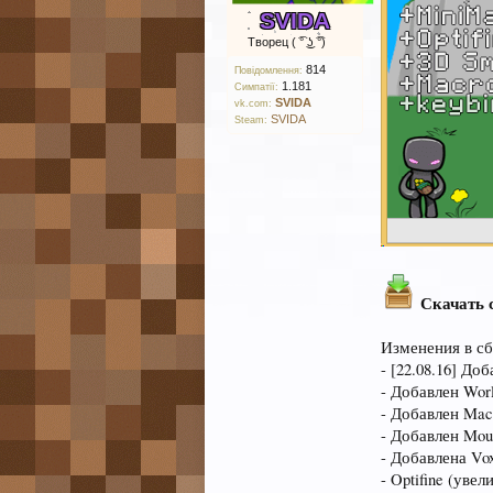
SVIDA
Творец ( ͡° ͜ʖ ͡°)
814
Повідомлення:
1.181
Симпатії:
SVIDA
vk.com:
SVIDA
Steam:
Скачать 
Изменения в с
- [22.08.16] До
- Добавлен Wor
- Добавлен Mac
- Добавлен Mou
- Добавлена Vo
- Optifine (ув