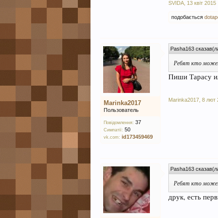
SVIDA
,
13 квіт 2015
подобається
dotap
Pasha163 сказав(л
Ребят кто может
Пиши Тарасу ил
Marinka2017
,
8 лют 
Marinka2017
Пользователь
37
Повідомлення:
50
Симпатії:
id173459469
vk.com:
Pasha163 сказав(л
Ребят кто может
друк, есть перв