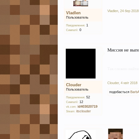
Vladlen
,
24 бер 2018
Vladlen
Пользователь
1
Повідомлення:
0
Симпатії:
Миссия не вып
Так сложно найти
Clouder
,
4 квіт 2018
Clouder
Пользователь
подобається
Barb
52
Повідомлення:
12
Симпатії:
id403020719
vk.com:
itsclouder
Steam: