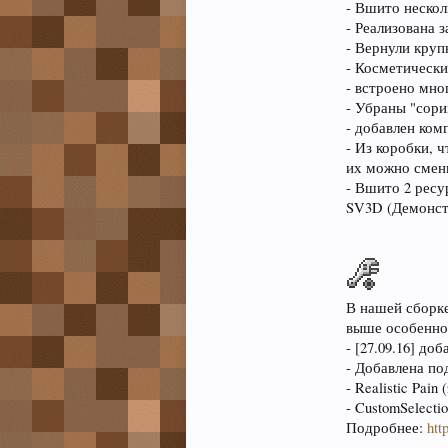
- Вшито нескол
- Реализована з
- Вернули круп
- Косметически
- встроено мно
- Убраны "сори
- добавлен ком
- Из коробки, 
их можно смен
- Вшито 2 ресур
SV3D (Демонст
В нашей сборк
выше особенн
- [27.09.16] до
- Добавлена по
- Realistic Pai
- CustomSelecti
Подробнее:
http