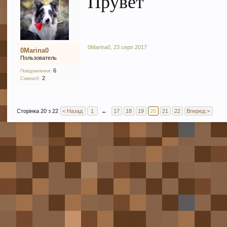
Прувет
0Marina0
,
23 серп 2017
0Marina0
Пользователь
6
Повідомлення:
2
Симпатії:
Сторінка 20 з 22
< Назад
1
←
17
18
19
20
21
22
Вперед >