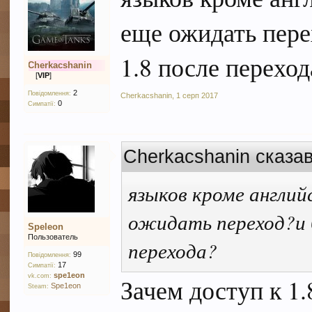
еще ожидать пере
1.8 после переход
Cherkacshanin
[
VIP
]
2
Повідомлення:
Cherkacshanin
,
1 серп 2017
0
Симпатії:
Cherkacshanin сказав
языков кроме английс
ожидать переход?и б
Speleon
Пользователь
перехода?
99
Повідомлення:
17
Симпатії:
spe1eon
vk.com:
Зачем доступ к 1.8
Spe1eon
Steam: