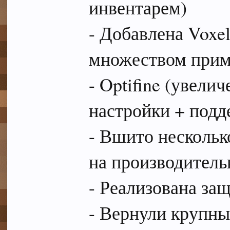
инвентарем)
- Добавлена Voxe
множеством примо
- Optifine (увели
настройки + подд
- Вшито нескольк
на производитель
- Реализована защ
- Вернули крупн