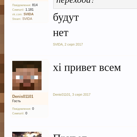
814
Повідомлення:
1.181
Симпатії:
будут
SVIDA
vk.com:
SVIDA
Steam:
нет
SVIDA
,
2 серп 2017
хі привет всем
Denis01101
,
3 серп 2017
Denis01101
Гость
0
Повідомлення:
0
Симпатії: