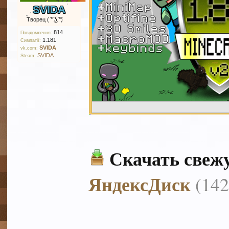
SVIDA
Творец ( ͡° ͜ʖ ͡°)
814
Повідомлення:
1.181
Симпатії:
SVIDA
vk.com:
SVIDA
Steam:
Скачать свеж
ЯндексДиск
(14