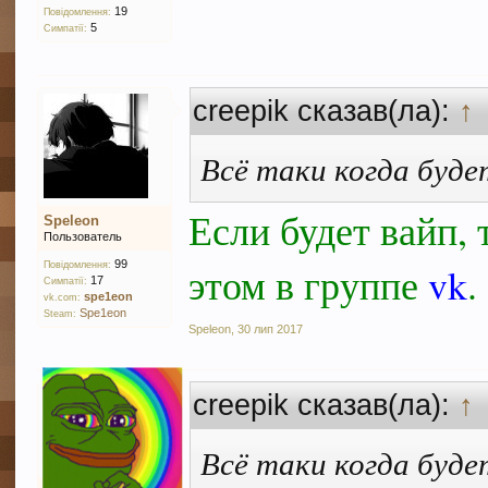
19
Повідомлення:
5
Симпатії:
creepik сказав(ла):
↑
Всё таки когда буде
Если будет вайп, 
Speleon
Пользователь
99
этом в группе
vk
.
Повідомлення:
17
Симпатії:
spe1eon
vk.com:
Spe1eon
Steam:
Speleon
,
30 лип 2017
creepik сказав(ла):
↑
Всё таки когда буде