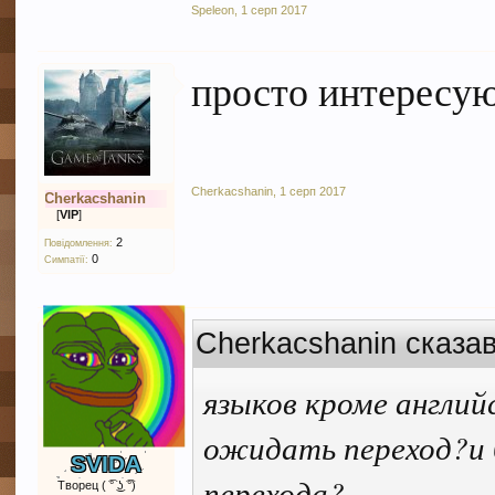
Speleon
,
1 серп 2017
просто интересую
Cherkacshanin
,
1 серп 2017
Cherkacshanin
[
VIP
]
2
Повідомлення:
0
Симпатії:
Cherkacshanin сказав
языков кроме английс
ожидать переход?и б
SVIDA
перехода?
Творец ( ͡° ͜ʖ ͡°)