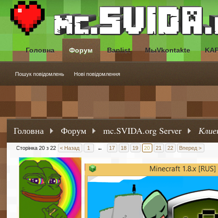
Головна
Форум
Banlist
МыVkontakte
KA
Пошук повідомлень
Нові повідомлення
Головна
Форум
mc.SVIDA.org Server
Клие
Сторінка 20 з 22
< Назад
1
←
17
18
19
20
21
22
Вперед >