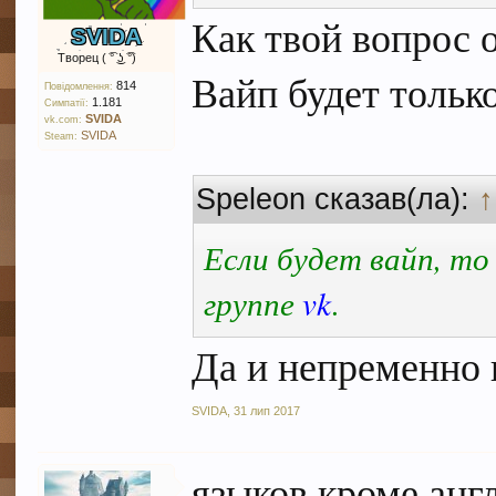
Как твой вопрос о
SVIDA
Творец ( ͡° ͜ʖ ͡°)
Вайп будет только
814
Повідомлення:
1.181
Симпатії:
SVIDA
vk.com:
SVIDA
Steam:
Speleon сказав(ла):
↑
Если будет вайп, то
группе
vk
.
Да и непременно 
SVIDA
,
31 лип 2017
языков кроме англ