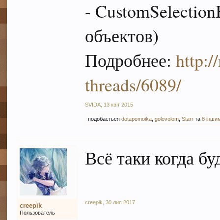
- CustomSelectio
объектов)
Подробнее:
http:/
threads/6089/
SVIDA
,
13 квіт 2015
подобається
dotapomoika
,
golovolom
,
Starr
та
8 інши
Всё таки когда бу
creepik
,
30 лип 2017
creepik
Пользователь