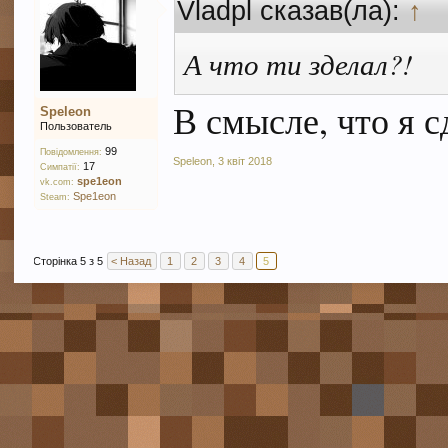
Vladpl сказав(ла):
↑
А что ти зделал?!
В смысле, что я с
Speleon
Пользователь
99
Повідомлення:
Speleon
,
3 квіт 2018
17
Симпатії:
spe1eon
vk.com:
Spe1eon
Steam:
Сторінка 5 з 5
< Назад
1
2
3
4
5