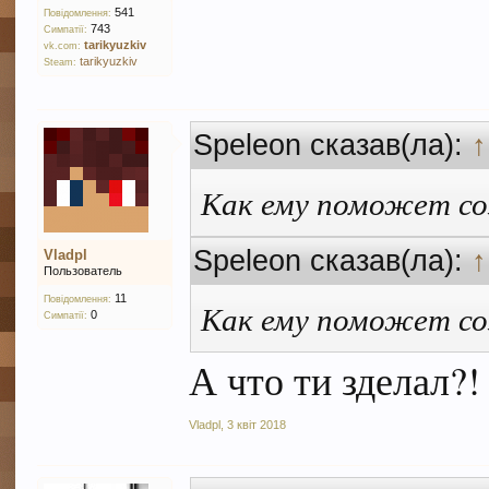
541
Повідомлення:
743
Симпатії:
tarikyuzkiv
vk.com:
tarikyuzkiv
Steam:
Speleon сказав(ла):
↑
Как ему поможет со
Speleon сказав(ла):
↑
Vladpl
Пользователь
11
Повідомлення:
Как ему поможет со
0
Симпатії:
А что ти зделал?!
Vladpl
,
3 квіт 2018