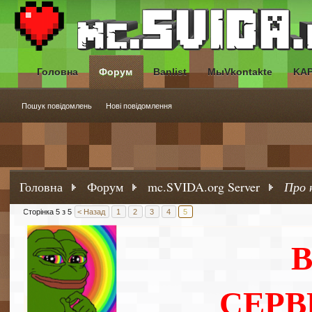
Головна
Форум
Banlist
МыVkontakte
KA
Пошук повідомлень
Нові повідомлення
Головна
Форум
mc.SVIDA.org Server
Про 
Сторінка 5 з 5
< Назад
1
2
3
4
5
СЕРВ