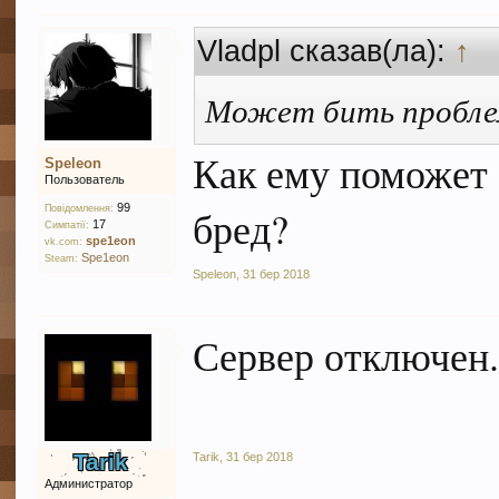
Vladpl сказав(ла):
↑
Может бить проблем
Как ему поможет 
Speleon
Пользователь
99
бред?
Повідомлення:
17
Симпатії:
spe1eon
vk.com:
Spe1eon
Steam:
Speleon
,
31 бер 2018
Сервер отключен
Tarik
Tarik
,
31 бер 2018
Администратор