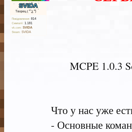
SVIDA
Творец ( ͡° ͜ʖ ͡°)
814
Повідомлення:
1.181
Симпатії:
SVIDA
vk.com:
SVIDA
Steam:
MCPE 1.0.3 S
Что у нас уже ест
- Основные коман