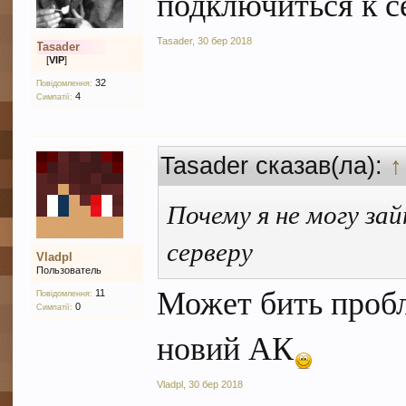
подключиться к с
Tasader
,
30 бер 2018
Tasader
[
VIP
]
32
Повідомлення:
4
Симпатії:
Tasader сказав(ла):
↑
Почему я не могу за
серверу
Vladpl
Пользователь
Может бить пробл
11
Повідомлення:
0
Симпатії:
новий АК
Vladpl
,
30 бер 2018