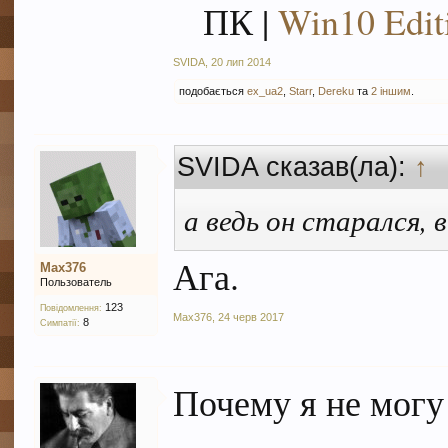
ПК |
Win10 Edit
SVIDA
,
20 лип 2014
подобається
ex_ua2
,
Starr
,
Dereku
та
2 іншим
.
SVIDA сказав(ла):
↑
а ведь он старался,
Ага.
Max376
Пользователь
123
Повідомлення:
Max376
,
24 черв 2017
8
Симпатії:
Почему я не могу