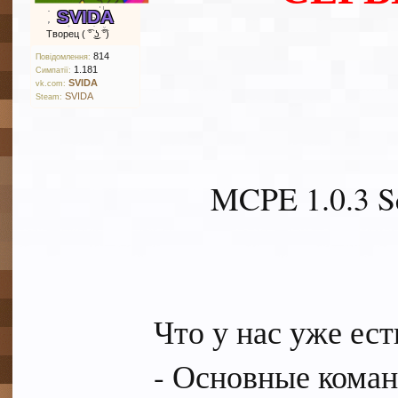
SVIDA
Творец ( ͡° ͜ʖ ͡°)
814
Повідомлення:
1.181
Симпатії:
SVIDA
vk.com:
SVIDA
Steam:
MCPE 1.0.3 S
Что у нас уже ест
- Основные коман