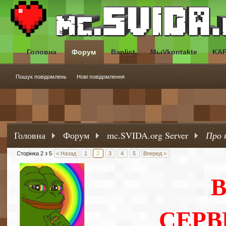
Головна
Форум
Banlist
МыVkontakte
KA
Пошук повідомлень
Нові повідомлення
Головна
Форум
mc.SVIDA.org Server
Про 
Сторінка 2 з 5
< Назад
1
2
3
4
5
Вперед >
СЕРВ