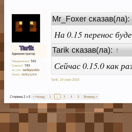
Mr_Foxer сказав(ла)
На 0.15 перенос буде
Tarik
Tarik сказав(ла):
↑
Администратор
541
Повідомлення:
Сейчас 0.15.0 как ра
743
Симпатії:
tarikyuzkiv
vk.com:
tarikyuzkiv
Steam:
Tarik
,
19 серп 2016
Сторінка 2 з 5
< Назад
1
2
3
4
5
Вперед >