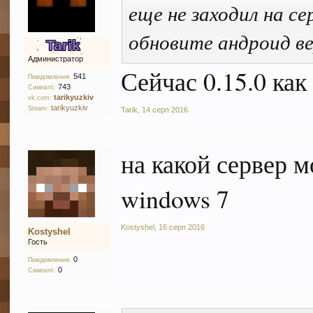
еще не заходил на с
обновите андроид ве
Tarik
Администратор
Сейчас 0.15.0 как 
541
Повідомлення:
743
Симпатії:
tarikyuzkiv
vk.com:
tarikyuzkiv
Steam:
Tarik
,
14 серп 2016
на какой сервер м
windows 7
Kostyshel
,
16 серп 2016
Kostyshel
Гость
0
Повідомлення:
0
Симпатії: