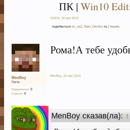
ПК |
Win10 Edit
SVIDA
,
20 лип 2014
подобається
ex_ua2
,
Starr
,
Dereku
та
2 іншим
.
Рома!А тебе удоб
MenBoy
,
20 лип 2016
MenBoy
Гость
0
Повідомлення:
0
Симпатії:
MenBoy сказав(ла):
↑