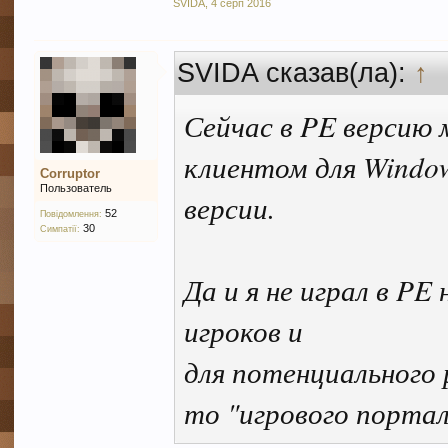
SVIDA
,
4 серп 2016
SVIDA сказав(ла):
↑
Сейчас в PE версию
клиентом для Window
Corruptor
Пользователь
версии.
52
Повідомлення:
30
Симпатії:
Да и я не играл в PE
игроков и
для потенциального
то "игрового порта