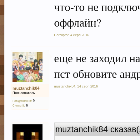
что-то не подклю
оффлайн?
Corruptor
,
4 серп 2016
еще не заходил н
пст обновите анд
muztanchik84
,
14 серп 2016
muztanchik84
Пользователь
9
Повідомлення:
6
Симпатії:
muztanchik84 сказав(