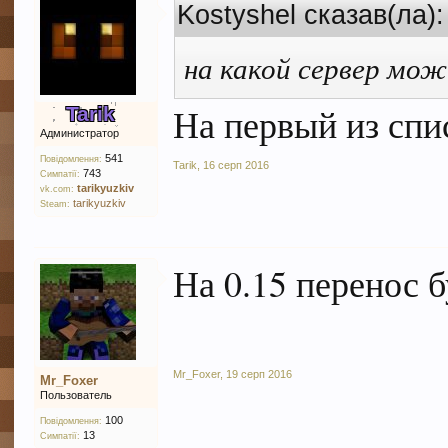
Kostyshel сказав(ла)
на какой сервер мож
На первый из спис
Tarik
Администратор
541
Повідомлення:
Tarik
,
16 серп 2016
743
Симпатії:
tarikyuzkiv
vk.com:
tarikyuzkiv
Steam:
На 0.15 перенос б
Mr_Foxer
,
19 серп 2016
Mr_Foxer
Пользователь
100
Повідомлення:
13
Симпатії: