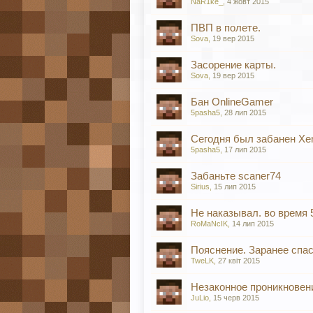
NaR1ke_
,
4 жовт 2015
ПВП в полете.
Sova
,
19 вер 2015
Засорение карты.
Sova
,
19 вер 2015
Бан OnlineGamer
5pasha5
,
28 лип 2015
Сегодня был забанен Xe
5pasha5
,
17 лип 2015
Забаньте scaner74
Sirius
,
15 лип 2015
Не наказывал. во время 
RoMaNcIK
,
14 лип 2015
Пояснение. Заранее спас
TweLK
,
27 квіт 2015
Незаконное проникновен
JuLio
,
15 черв 2015