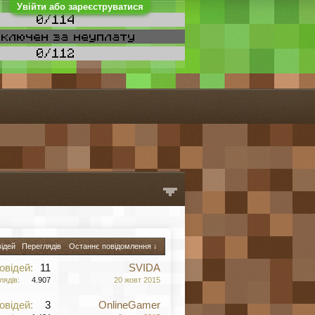
Увійти або зареєструватися
відей
Переглядів
Останнє повідомлення ↓
овідей:
11
SVIDA
лядів:
4.907
20 жовт 2015
овідей:
3
OnlineGamer