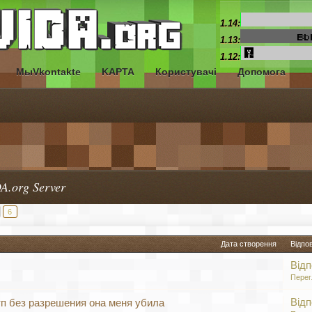
1.14:
1.13:
1.12:
МыVkontakte
KAPTA
Користувачі
Допомога
A.org Server
6
Дата створення
Відпо
Відп
Перег
Відп
п без разрешения она меня убила