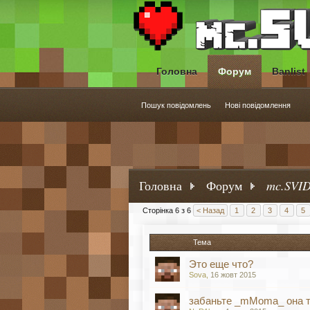
Головна
Форум
Banlist
Пошук повідомлень
Нові повідомлення
Головна
Форум
mc.SVID
Сторінка 6 з 6
< Назад
1
2
3
4
5
Тема
Это еще что?
Sova
,
16 жовт 2015
забаньте _mMoma_ она т