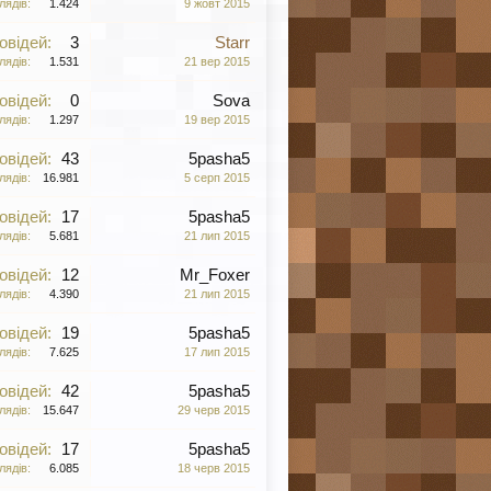
лядів:
1.424
9 жовт 2015
овідей:
3
Starr
лядів:
1.531
21 вер 2015
овідей:
0
Sova
лядів:
1.297
19 вер 2015
овідей:
43
5pasha5
лядів:
16.981
5 серп 2015
овідей:
17
5pasha5
лядів:
5.681
21 лип 2015
овідей:
12
Mr_Foxer
лядів:
4.390
21 лип 2015
овідей:
19
5pasha5
лядів:
7.625
17 лип 2015
овідей:
42
5pasha5
лядів:
15.647
29 черв 2015
овідей:
17
5pasha5
лядів:
6.085
18 черв 2015