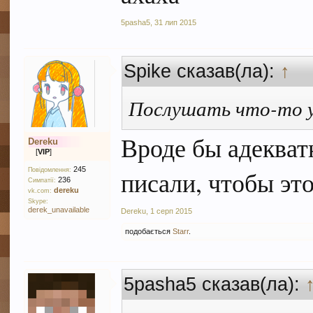
5pasha5
,
31 лип 2015
Spike сказав(ла):
↑
Послушать что-то 
Вроде бы адекват
Dereku
[
VIP
]
245
писали, чтобы это
Повідомлення:
236
Симпатії:
dereku
vk.com:
Skype:
derek_unavailable
Dereku
,
1 серп 2015
подобається
Starr
.
5pasha5 сказав(ла):