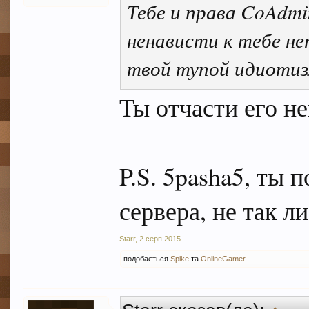
Тебе и права CoAdmi
ненависти к тебе не
твой тупой идиотиз
Ты отчасти его не
P.S. 5pasha5, ты 
сервера, не так ли
Starr
,
2 серп 2015
подобається
Spike
та
OnlineGamer