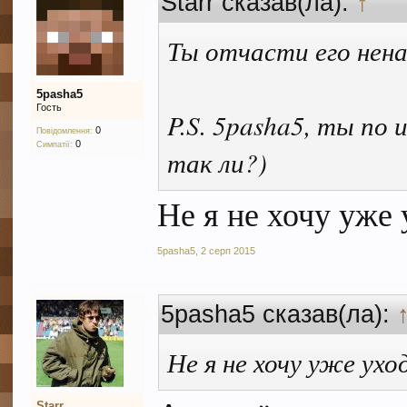
Starr сказав(ла):
↑
Ты отчасти его нена
5pasha5
Гость
P.S. 5pasha5, ты по 
0
Повідомлення:
0
Симпатії:
так ли?)
Не я не хочу уже
5pasha5
,
2 серп 2015
5pasha5 сказав(ла):
Не я не хочу уже ух
Starr