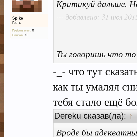
Критикуй дальше. Но
--- добавлено: 31 июл 2015
Spike
Гость
0
Повідомлення:
0
Симпатії:
Ты говоришь что то
-_- что тут сказа
как ты умалял сни
тебя стало ещё б
Dereku сказав(ла):
↑
Вроде бы адекватные