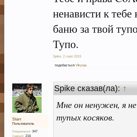
ненависти к тебе 
баню за твой туп
Тупо.
Spike
,
2 серп 2015
подобається
Vikysja
.
Spike сказав(ла):
↑
Мне он ненужен, я не
тупых косяков.
Starr
Пользователь
347
Повідомлення:
216
Симпатії: