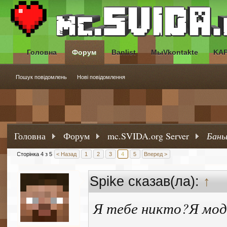
Головна
Форум
Banlist
МыVkontakte
KA
Пошук повідомлень
Нові повідомлення
Головна
Форум
mc.SVIDA.org Server
Баны
Сторінка 4 з 5
< Назад
1
2
3
4
5
Вперед >
Spike сказав(ла):
↑
Я тебе никто?Я мод