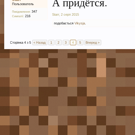
А придётся.
Пользователь
347
Повідомлення:
Starr
,
2 серп 2015
216
Симпатії:
подобається
Vikysja
.
Сторінка 4 з 5
< Назад
1
2
3
4
5
Вперед >