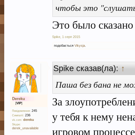
чтобы это "слушать
Это было сказано
Spike
,
1 серп 2015
подобається
Vikysja
.
Spike сказав(ла):
↑
Паша без бана не м
За злоупотреблен
Dereku
[
VIP
]
245
у тебя к нему нен
Повідомлення:
236
Симпатії:
dereku
vk.com:
Skype:
игровом процессе
derek_unavailable