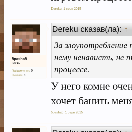
Dereku
,
1 серп 2015
Dereku сказав(ла):
↑
За злоупотребление 
нему ненависть, не 
5pasha5
Гость
процессе.
0
Повідомлення:
0
Симпатії:
У него комне оче
хочет банить меня
5pasha5
,
1 серп 2015