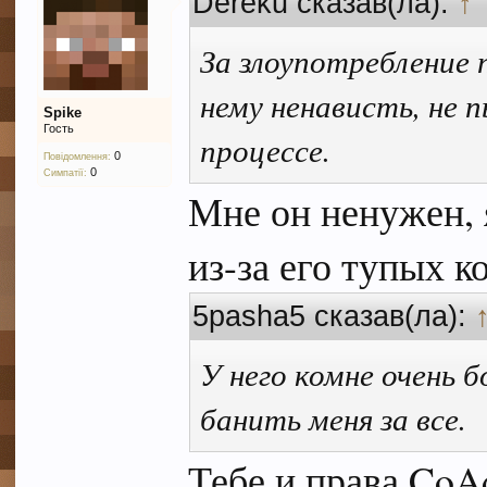
Dereku сказав(ла):
↑
За злоупотребление 
нему ненависть, не 
Spike
Гость
процессе.
0
Повідомлення:
0
Симпатії:
Мне он ненужен, 
из-за его тупых к
5pasha5 сказав(ла):
У него комне очень 
банить меня за все.
Тебе и права CoA