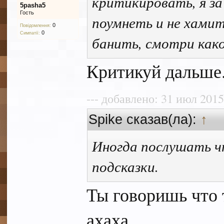
критикировать, я за
5pasha5
Гость
поумнеть и не хамит
0
Повідомлення:
0
Симпатії:
банить, смотри како
Критикуй дальше.
--- добавлено: 31 июл 2015 
Spike сказав(ла):
↑
Иногда послушать ч
подсказки.
Ты говоришь что
ахаха