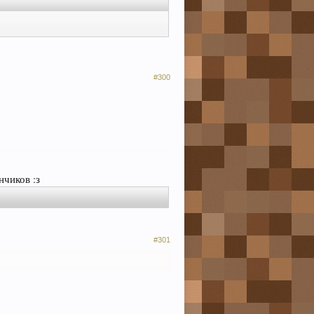
#300
чиков :з
#301