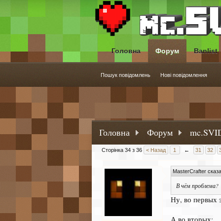
Головна
Форум
Banlist
Пошук повідомлень
Нові повідомлення
Головна
Форум
mc.SVID
Сторінка 34 з 36
< Назад
1
←
31
32
MasterCrafter сказ
В чём проблема?
Ну, во первых 
А во вторых: