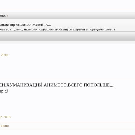
ла):
↑
 тема еще остается живой, но...
чей со стрима, немного покрашенных девиц со стрима и пару фончиков :з
 2015
ЕЙ,ХУМАНИЗАЦИЙ,АНИМЭЭЭ,ВСЕГО ПОПОЛЬШЕ,,,,
р :3
ер 2015
nette
.