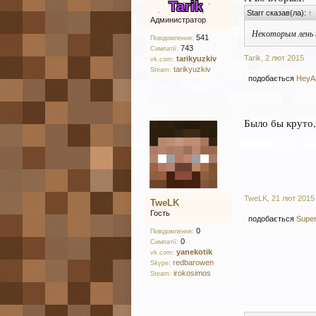
Tarik
Starr сказав(ла):
↑
Администратор
Некоторым лень
541
Повідомлення:
743
Симпатії:
Tarik
,
2 лют 2015
tarikyuzkiv
vk.com:
tarikyuzkiv
Steam:
подобається
HeyAn
Было бы круто,
TweLK
,
21 лют 2015
TweLK
Гость
подобається
Super
0
Повідомлення:
0
Симпатії:
yanekotik
vk.com:
redbarowen
Skype:
irokosimos
Steam: