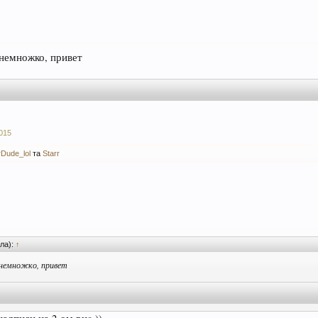
 немножко, привет
015
Dude_lol
та
Starr
ла):
↑
немножко, привет