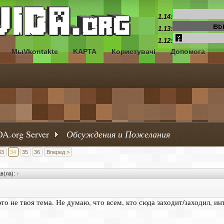
1.14:
1.13:
1.12:
МыVkontakte
KAPTA
Користувачі
Допомога
A.org Server
Обсуждения и Пожелания
33
34
35
36
Вперед >
ав(ла):
↑
это не твоя тема. Не думаю, что всем, кто сюда заходит/заходил, ин