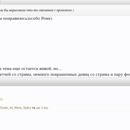
↑
ли бы нарисовала что-то связанное с проектом )
ем понравилось)особо Роме)
а тема еще остается живой, но...
етчей со стрима, немного покрашенных девиц со стрима и пару фон
15
Dude_lol
,
West
,
Spike
та
ще 1-му
.