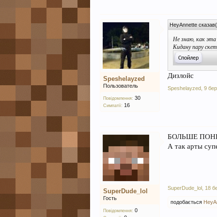
HeyAnnette сказав(
Не знаю, как эта
Кидану пару скет
Дизлойс
Speshelayzed
Пользователь
Speshelayzed
,
9 бер
30
Повідомлення:
16
Симпатії:
БОЛЬШЕ ПОН
А так арты супе
SuperDude_lol
,
18 б
SuperDude_lol
Гость
подобається
HeyAn
0
Повідомлення: