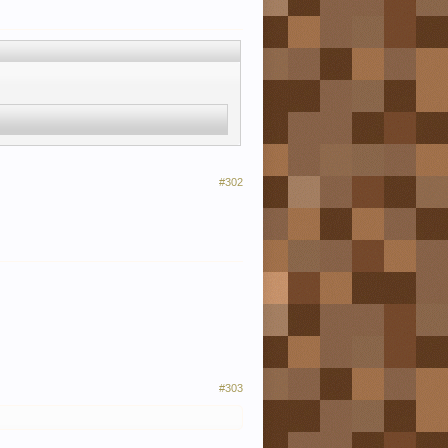
#302
#303