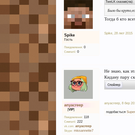
TweLK сказав(ла):
Было бы круто,ес
Тогда б кто вс
Spike
,
28 лют 2015
Spike
Гость
0
Повідомлення:
0
Симпатії:
Не знаю, как эт
Кидану пару ск
anyacreep
,
8 бер 20
anyacreep
[
VIP
]
подобається
Super
118
Повідомлення:
222
Симпатії:
anyacreep
vk.com:
missannette7
Skype: