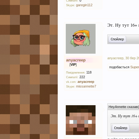
0
Симпатії:
garegin112
Skype:
Эт. Ну тут 16+
anyacreep
,
30 бер 2
anyacreep
[
VIP
]
подобається
Super
118
Повідомлення:
222
Симпатії:
anyacreep
vk.com:
missannette7
Skype:
HeyAnnette сказав(
Эт. Ну тут 16+ 