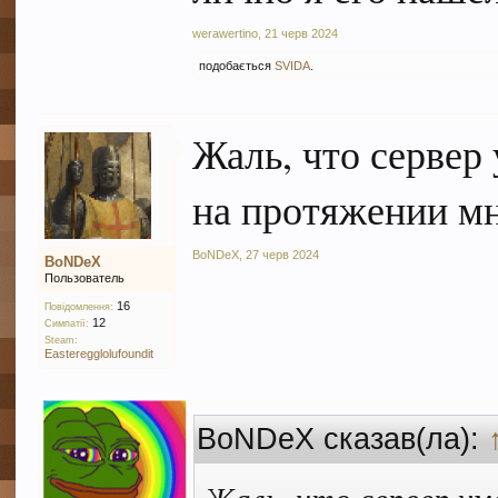
werawertino
,
21 черв 2024
подобається
SVIDA
.
Жаль, что сервер
на протяжении мн
BoNDeX
,
27 черв 2024
BoNDeX
Пользователь
16
Повідомлення:
12
Симпатії:
Steam:
Easteregglolufoundit
BoNDeX сказав(ла):
Жаль, что сервер ум