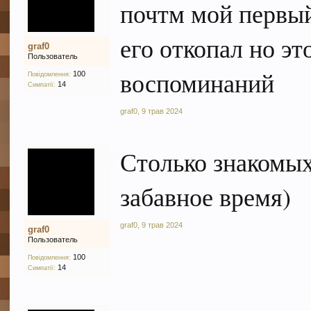
почтм мой первый
его откопал но эт
graf0
Пользователь
воспоминаний
100
Повідомлення:
14
Симпатії:
graf0
,
9 трав 2024
Столько знакомых
забавное время)
graf0
,
9 трав 2024
graf0
Пользователь
100
Повідомлення:
14
Симпатії: