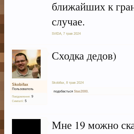
ближайших к грани
случае.
SVIDA
,
7 трав 2024
Сходка дедов)
Skobifax
,
8 трав 2024
Skobifax
Пользователь
подобається
Stas2000
.
9
Повідомлення:
5
Симпатії:
Мне 19 можно ска