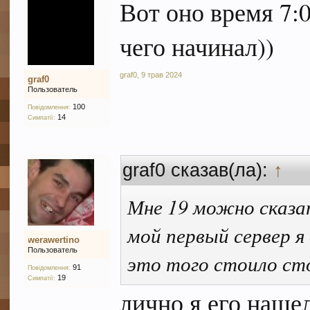
Вот оно время 7:0
чего начинал))
graf0
,
9 трав 2024
graf0
Пользователь
100
Повідомлення:
14
Симпатії:
graf0 сказав(ла):
↑
Мне 19 можно сказа
мой первый сервер я
werawertino
Пользователь
это того стоило ст
91
Повідомлення:
19
Симпатії:
лично я его нашел