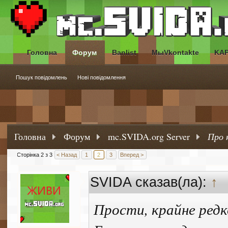
Головна
Форум
Banlist
МыVkontakte
KA
Пошук повідомлень
Нові повідомлення
Головна
Форум
mc.SVIDA.org Server
Про 
Сторінка 2 з 3
< Назад
1
2
3
Вперед >
SVIDA сказав(ла):
↑
Прости, крайне ред