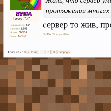
протяжении многих 
SVIDA
Творец ( ͡° ͜ʖ ͡°)
cервер то жив, пр
814
Повідомлення:
1.181
Симпатії:
SVIDA
vk.com:
SVIDA
,
27 черв 2024
SVIDA
Steam:
Сторінка 2 з 3
< Назад
1
2
3
Вперед >