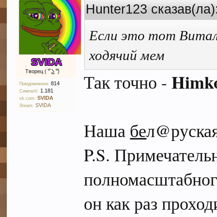
Hunter123 сказав(ла)
Если это тот Витал
ходячий мем
SVIDA
Творец ( ͡° ͜ʖ ͡°)
Himk
Так точно -
814
Повідомлення:
1.181
Симпатії:
SVIDA
vk.com:
SVIDA
Steam:
Наша
бе
л@руская
P.S. Примечательн
полномасштабного
он как раз прохо