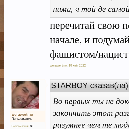
ними, ч той де само
перечитай свою п
начале, и подума
фашистом/нацист
werawertino
,
18 квіт 2022
STARBOY сказав(ла)
Во первых ты не док
закончить этот раз
werawertino
Пользователь
разумнее чем те люд
91
Повідомлення: