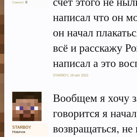
счет этого не ныл
0
Симпатії:
написал что он м
он начал плакать
всё и расскажу Р
написал а это во
STARBOY
,
18 квіт 2022
Вообщем я хочу за
говорится я начал
возвращаться, не
STARBOY
Новичок