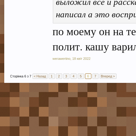
выложил всё и расск
написал а это воспр
по моему он на те
полит. кашу вари
werawertino
,
18 квіт 2022
Сторінка 6 з 7
< Назад
1
2
3
4
5
6
7
Вперед >