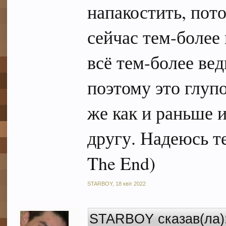
напакостить, пот
сейчас тем-более 
всё тем-более вед
поэтому это глупо
же как и раньше и
другу. Надеюсь те
The End)
STARBOY
,
18 квіт 2022
STARBOY сказав(ла)