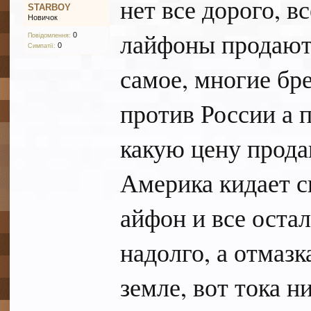
нет все дорого, в
STARBOY
Новичок
лайфоны продают 
0
Повідомлення:
0
Симпатії:
самое, многие бр
против России а 
какую цену прода
Америка кидает с
айфон и все оста
надолго, а отмазк
земле, вот тока н