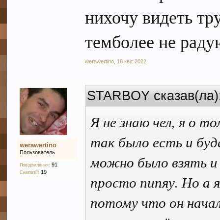
нихочу видеть тру
темболее не раду
werawertino
,
18 квіт 2022
STARBOY сказав(ла)
Я не знаю чел, я о т
так было есть и буд
werawertino
Пользователь
можно было взять и 
91
Повідомлення:
19
Симпатії:
просто пипяу. Но а 
потому что он начал