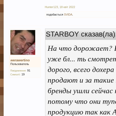
Hunter123
,
18 квіт 2022
подобається
SVIDA
.
STARBOY сказав(ла)
На что дорожает? 
уже бл... ть смотре
werawertino
Пользователь
дорого, всего дохер
91
Повідомлення:
19
Симпатії:
продают и за такие
бренды ушли сейчас 
потому что они тупо
продукцию так как 