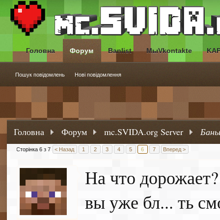
Головна
Форум
Banlist
МыVkontakte
KA
Пошук повідомлень
Нові повідомлення
Головна
Форум
mc.SVIDA.org Server
Баны
Сторінка 6 з 7
< Назад
1
2
3
4
5
6
7
Вперед >
На что дорожает?
вы уже бл... ть с