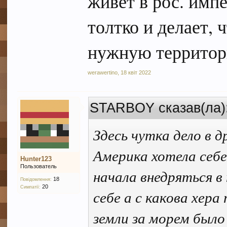
живет в рос. имп
толтко и делает, 
нужную террито
werawertino
,
18 квіт 2022
STARBOY сказав(ла)
Здесь чутка дело в 
Америка хотела себе
Hunter123
Пользователь
начала внедряться в
18
Повідомлення:
20
Симпатії:
себе а с какова хера
земли за морем было 