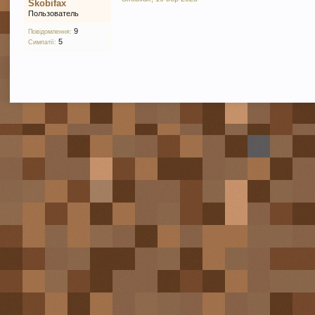
Skobifax
Пользователь
9
Повідомлення:
5
Симпатії: