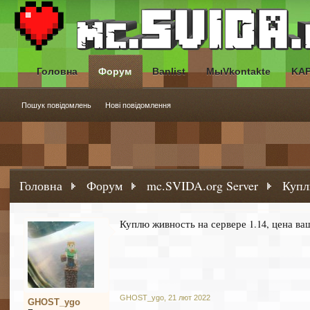
Головна
Форум
Banlist
МыVkontakte
KA
Пошук повідомлень
Нові повідомлення
Головна
Форум
mc.SVIDA.org Server
Купл
Куплю живность на сервере 1.14, цена ва
GHOST_ygo
,
21 лют 2022
GHOST_ygo