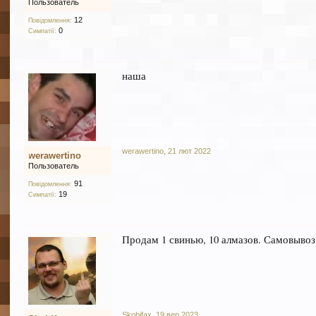
Пользователь
12
Повідомлення:
0
Симпатії:
наша
werawertino
,
21 лют 2022
werawertino
Пользователь
91
Повідомлення:
19
Симпатії:
Продам 1 свинью, 10 алмазов. Самовывоз
Skobifax
,
19 вер 2023