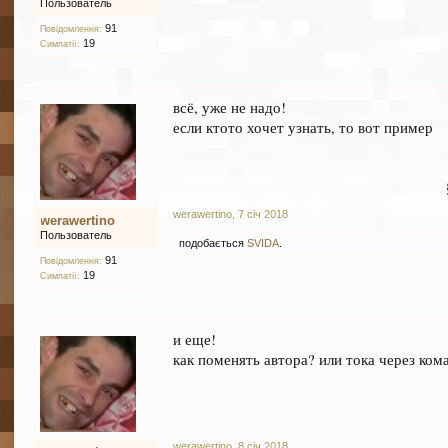
Пользователь
91
Повідомлення:
19
Симпатії:
всё, уже не надо!
если ктото хочет узнать, то вот пример
werawertino
,
7 січ 2018
werawertino
Пользователь
подобається
SVIDA
.
91
Повідомлення:
19
Симпатії:
и еще!
как поменять автора? или тока через ком
werawertino
,
8 січ 2018