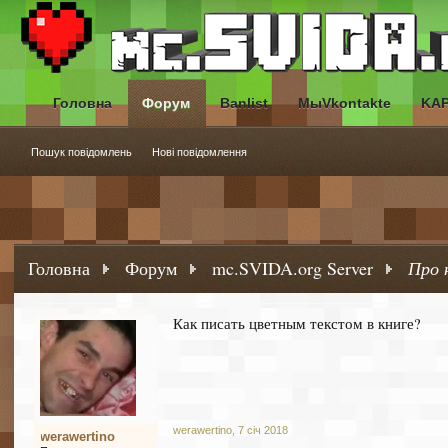
Головна
Форум
Banlist
МыVkontakte
KA
Пошук повідомлень
Нові повідомлення
Головна
Форум
mc.SVIDA.org Server
Про 
Как писать цветным текстом в книге?
werawertino
,
7 січ 2018
werawertino