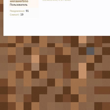
werawertino
Пользователь
91
Повідомлення:
19
Симпатії: