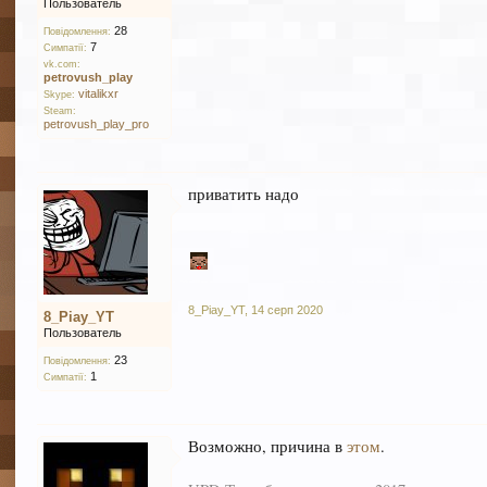
Пользователь
28
Повідомлення:
7
Симпатії:
vk.com:
petrovush_play
vitalikxr
Skype:
Steam:
petrovush_play_pro
приватить надо
8_Piay_YT
,
14 серп 2020
8_Piay_YT
Пользователь
23
Повідомлення:
1
Симпатії:
Возможно, причина в
этом
.