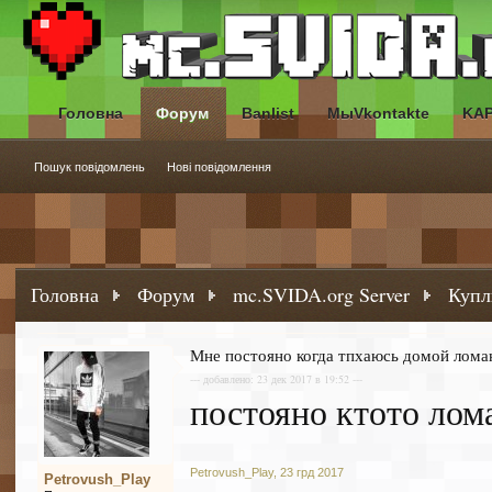
Головна
Форум
Banlist
МыVkontakte
KA
Пошук повідомлень
Нові повідомлення
Головна
Форум
mc.SVIDA.org Server
Купл
Мне постояно когда тпхаюсь домой лома
--- добавлено: 23 дек 2017 в 19:52 ---
постояно ктото лом
Petrovush_Play
,
23 грд 2017
Petrovush_Play