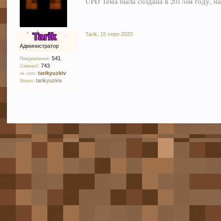
UPD Тема была создана в 2017ом году, нав
Tarik
Tarik
,
15 серп 2020
Администратор
541
Повідомлення:
743
Симпатії:
tarikyuzkiv
vk.com:
tarikyuzkiv
Steam: