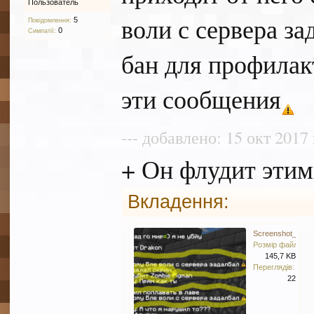
Пользователь
воли с сервера за
5
Повідомлення:
0
Симпатії:
бан для профилак
эти сообщения
--- добавлено: 15 окт 2017 
+ Он флудит эти
Вкладення:
Screenshot_38.p
Розмір файлу:
145,7 KB
Переглядів:
22