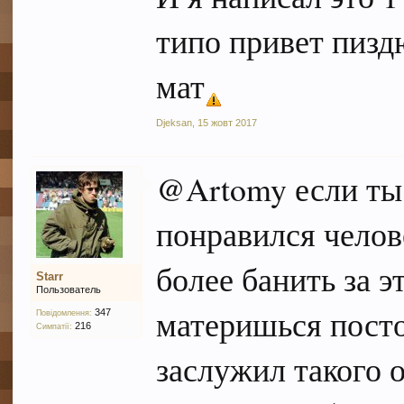
типо привет пизд
мат
Djeksan
,
15 жовт 2017
@Artomy если ты 
понравился челове
более банить за э
Starr
Пользователь
материшься посто
347
Повідомлення:
216
Симпатії:
заслужил такого о