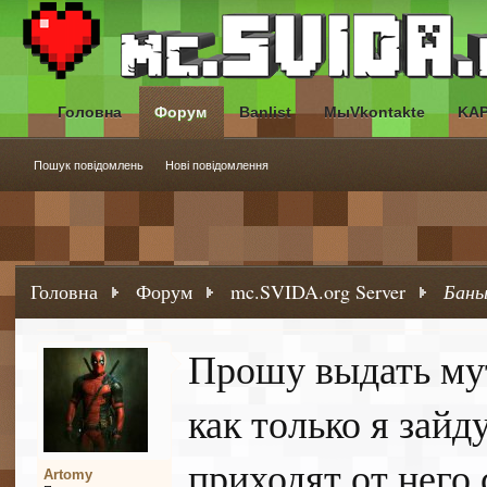
Головна
Форум
Banlist
МыVkontakte
KA
Пошук повідомлень
Нові повідомлення
Головна
Форум
mc.SVIDA.org Server
Баны
Прошу выдать мут
как только я зайд
приходят от него
Artomy