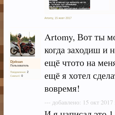
Artomy
,
15 жовт 2017
Artomy, Вот ты м
когда заходиш и
ещё чтото на мен
Djeksan
Пользователь
ещё я хотел сдела
2
Повідомлення:
0
Симпатії:
вовремя!
--- добавлено: 15 окт 2017 
И я написал это 1