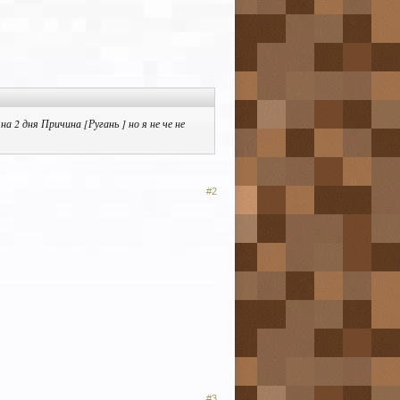
а 2 дня Причина [Ругань ] но я не че не
#2
#3