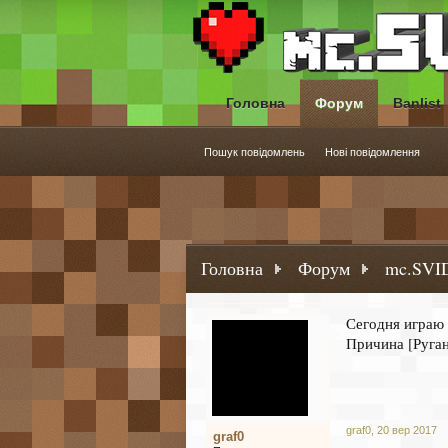
Головна
Форум
Banlist
Пошук повідомлень
Нові повідомлення
Головна
Форум
mc.SVID
Сегодня играю 
Причина [Ругань
graf0
,
20 вер 2017
graf0