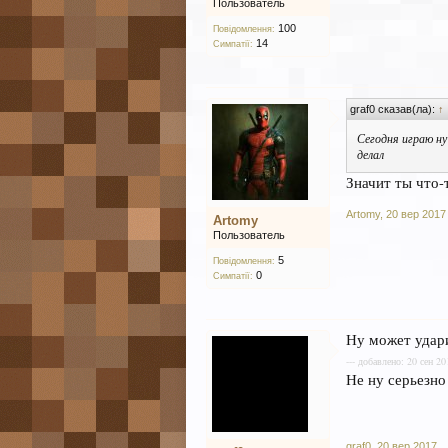
Пользователь
100
Повідомлення:
14
Симпатії:
graf0 сказав(ла):
↑
Сегодня играю ну 
делал
Значит ты что-т
Artomy
,
20 вер 2017
Artomy
Пользователь
5
Повідомлення:
0
Симпатії:
Ну может удар
--- добавлено: 20 сен 20
Не ну серьезно 
graf0
,
20 вер 2017