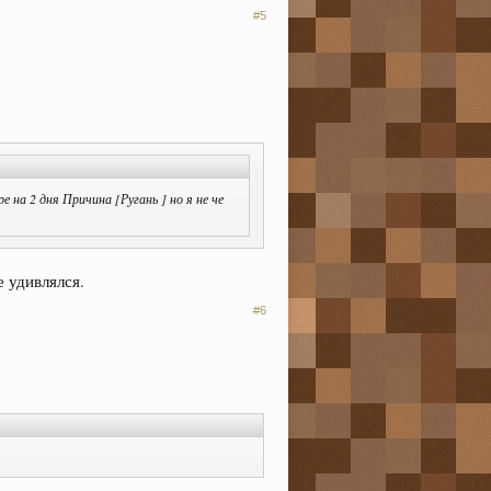
#5
 на 2 дня Причина [Ругань ] но я не че
 удивлялся.
#6