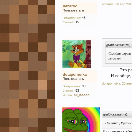
nazaroc
,
20 вер 201
nazaroc
Пользователь
48
Повідомлення:
15
Симпатії:
graf0 сказав(ла)
Сегодня играю 
не делал
Это ра
dotapomoika
И вообще, 
Пользователь
dotapomoika
,
20 вер
90
Повідомлення:
53
Симпатії:
bk_nooob
vk.com:
graf0 сказав(ла):
↑
Причина [Ругань ]
Ты совсем отби