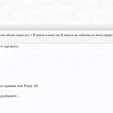
как обычно пошел на п 3 И потом я начел пвп И написло вы забанены на этом сервере н
о сделал)))
ил админа или Рому xD
17 в 18:36 ---
разбаньте....