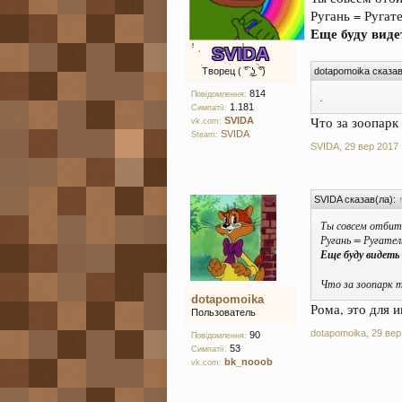
Ругань = Ругате
Еще буду виде
SVIDA
Творец ( ͡° ͜ʖ ͡°)
dotapomoika сказав
814
Повідомлення:
.
1.181
Симпатії:
Что за зоопарк
SVIDA
vk.com:
SVIDA
Steam:
SVIDA
,
29 вер 2017
SVIDA сказав(ла):
Ты совсем отбит
Ругань = Ругател
Еще буду видеть
Что за зоопарк т
dotapomoika
Рома, это для 
Пользователь
dotapomoika
,
29 вер
90
Повідомлення:
53
Симпатії:
bk_nooob
vk.com: