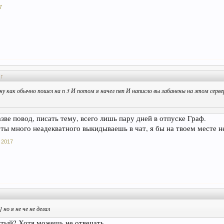
7
:
↑
ну как обычно пошел на п 3 И потом я начел пвп И написло вы забанены на этом сервере
зве повод, писать тему, всего лишь пару дней в отпуске Граф.
ты много неадекватного выкидываешь в чат, я бы на твоем месте не
 2017
 но я не че не делал
тый? Хотя можешь не отвечать.