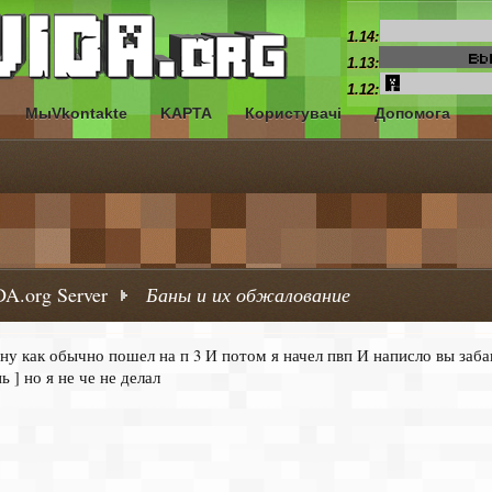
1.14:
1.13:
1.12:
МыVkontakte
KAPTA
Користувачі
Допомога
A.org Server
Баны и их обжалование
ну как обычно пошел на п 3 И потом я начел пвп И написло вы заба
 ] но я не че не делал