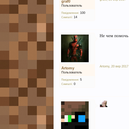
graf0
Пользователь
100
Повідомлення:
14
Симпатії:
Не чем помочь 
Artomy
,
20 вер 2017
Artomy
Пользователь
5
Повідомлення:
0
Симпатії: