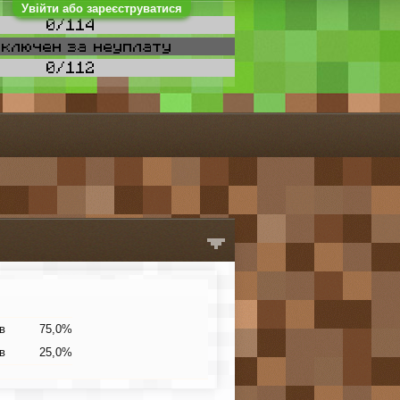
Увійти або зареєструватися
в
75,0%
в
25,0%