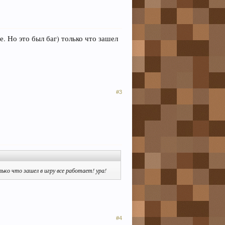
е. Но это был баг) только что зашел
#3
лько что зашел в игру все работает! ура!
#4