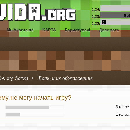
1.14:
1.13:
1.12:
МыVkontakte
KAPTA
Користувачі
Допомога
A.org Server
Баны и их обжалование
ему не могу начать игру?
3 голосі
1 голосі