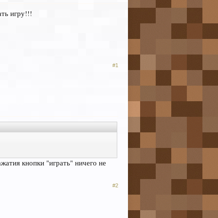
ть игру!!!
#1
ажатия кнопки "играть" ничего не
#2