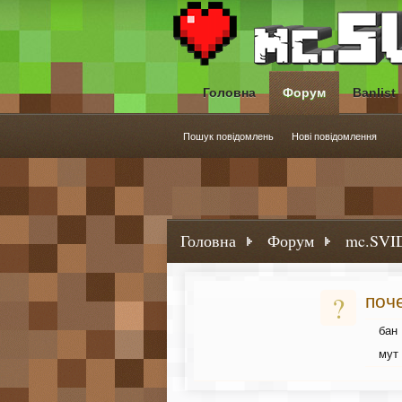
Головна
Форум
Banlist
Пошук повідомлень
Нові повідомлення
Головна
Форум
mc.SVID
?
поч
бан
мут