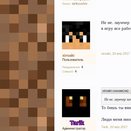
tarikyuzkiv
Steam:
Не не. лаунчер
в игру все рабо
xiroaki
,
20 вер 2017
xiroaki
Пользователь
4
Повідомлення:
4
Симпатії:
xiroaki сказав(ла):
Не не. лаунчер за
То бишь ты вме
Люди меня иног
Tarik
Tarik
,
20 вер 2017
Администратор