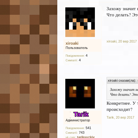
Захожу значит 
Что делать? Эт
xiroaki
,
20 вер 2017
xiroaki
Пользователь
4
Повідомлення:
4
Симпатії:
xiroaki сказав(ла):
Захожу значит на
Что делать? Это
Конкретнее. У 
происходит?
Tarik
Tarik
,
20 вер 2017
Администратор
541
Повідомлення:
743
Симпатії:
tarikyuzkiv
vk.com: