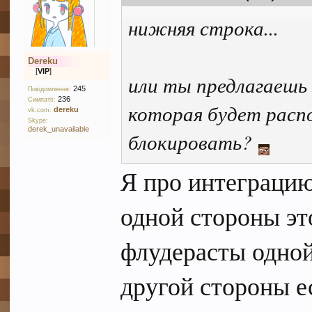
нижняя строка...
Dereku
[
VIP
]
или ты предлагаешь 
245
Повідомлення:
236
Симпатії:
которая будет расп
dereku
vk.com:
Skype:
derek_unavailable
блокировать?
Я про интеграцию 
одной стороны эт
флудерасты одной
другой стороны ес