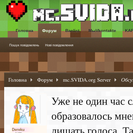
Головна
Форум
Banlist
МыVkontakte
KA
Пошук повідомлень
Нові повідомлення
Головна
Форум
mc.SVIDA.org Server
Обсу
Уже не один час 
образовалось мне
лишать голоса. Т
Dereku