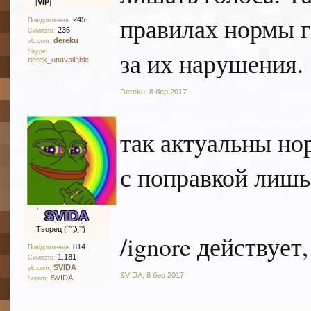
[
VIP
]
правилах нормы г
245
Повідомлення:
236
Симпатії:
dereku
vk.com:
за их нарушения.
Skype:
derek_unavailable
Dereku
,
8 бер 2017
так актуальны н
с поправкой лишь
SVIDA
Творец ( ͡° ͜ʖ ͡°)
/ignore действует
814
Повідомлення:
1.181
Симпатії:
SVIDA
vk.com:
SVIDA
,
8 бер 2017
SVIDA
Steam: