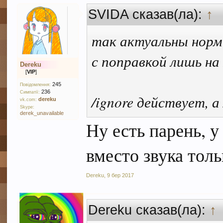
SVIDA сказав(ла):
↑
так актуальны нор
с поправкой лишь н
Dereku
[
VIP
]
245
Повідомлення:
236
Симпатії:
/ignore действует, 
dereku
vk.com:
Skype:
derek_unavailable
Ну есть парень, у
вместо звука толь
Dereku
,
9 бер 2017
Dereku сказав(ла):
↑