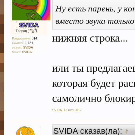
Ну есть парень, у к
вместо звука только
SVIDA
Творец ( ͡° ͜ʖ ͡°)
нижняя строка...
814
Повідомлення:
1.181
Симпатії:
SVIDA
vk.com:
SVIDA
Steam:
или ты предлагае
которая будет ра
самолично блоки
SVIDA
,
13 бер 2017
SVIDA сказав(ла):
↑