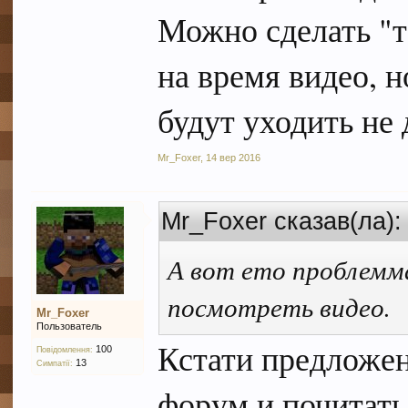
Можно сделать "т
на время видео, н
будут уходить не
Mr_Foxer
,
14 вер 2016
Mr_Foxer сказав(ла)
А вот ето проблемм
посмотреть видео.
Mr_Foxer
Пользователь
Кстати предложен
100
Повідомлення:
13
Симпатії:
форум и почитать