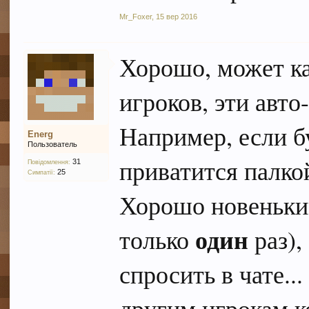
Mr_Foxer
,
15 вер 2016
Хорошо, может ка
игроков, эти авто
Например, если бу
Energ
Пользователь
приватится палкой
31
Повідомлення:
25
Симпатії:
Хорошо новеньким
один
только
раз),
спросить в чате..
другим игрокам к