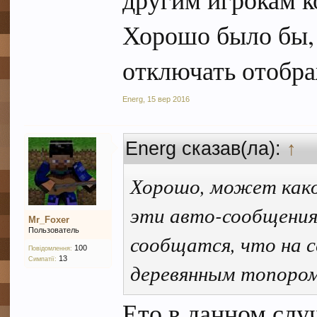
Хорошо было бы,
отключать отобра
Energ
,
15 вер 2016
Energ сказав(ла):
↑
Хорошо, может како
эти авто-сообщения 
Mr_Foxer
Пользователь
сообщатся, что на с
100
Повідомлення:
13
Симпатії:
деревянным топором
Ето в данном случ