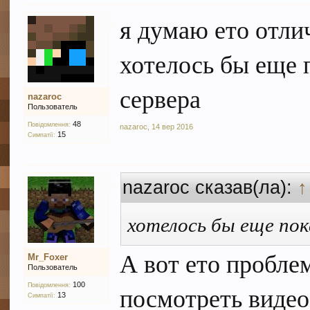
я думаю ето отли
хотелось бы еще 
сервера
nazaroc
Пользователь
48
Повідомлення:
nazaroc
,
14 вер 2016
15
Симпатії:
nazaroc сказав(ла):
↑
хотелось бы еще пок
А вот ето пробле
Mr_Foxer
Пользователь
100
посмотреть видео
Повідомлення:
13
Симпатії: