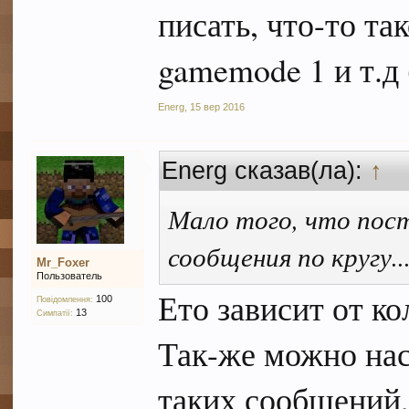
писать, что-то так
gamemode 1 и т.д
Energ
,
15 вер 2016
Energ сказав(ла):
↑
Мало того, что пост
сообщения по кругу..
Mr_Foxer
Пользователь
Ето зависит от ко
100
Повідомлення:
13
Симпатії:
Так-же можно нас
таких сообщений, 