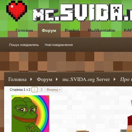
Головна
Форум
Banlist
МыVkontakte
KA
Пошук повідомлень
Нові повідомлення
Головна
Форум
mc.SVIDA.org Server
Про 
Сторінка 1 з 2
1
2
Вперед >