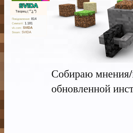
SVIDA
Творец ( ͡° ͜ʖ ͡°)
814
Повідомлення:
1.181
Симпатії:
SVIDA
vk.com:
SVIDA
Steam:
Собираю мнения/
обновленной инст