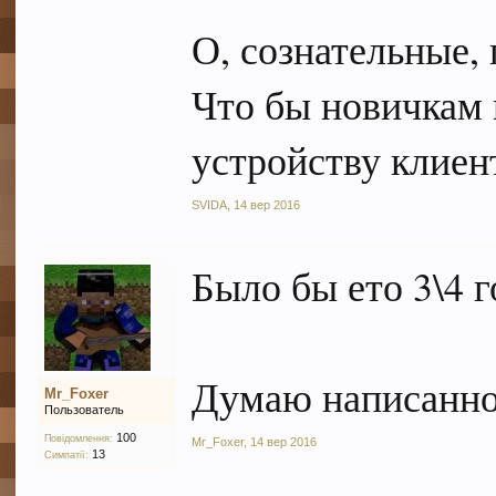
О, сознательные,
Что бы новичкам 
устройству клиент
SVIDA
,
14 вер 2016
Было бы ето 3\4 г
Думаю написанног
Mr_Foxer
Пользователь
100
Повідомлення:
Mr_Foxer
,
14 вер 2016
13
Симпатії: