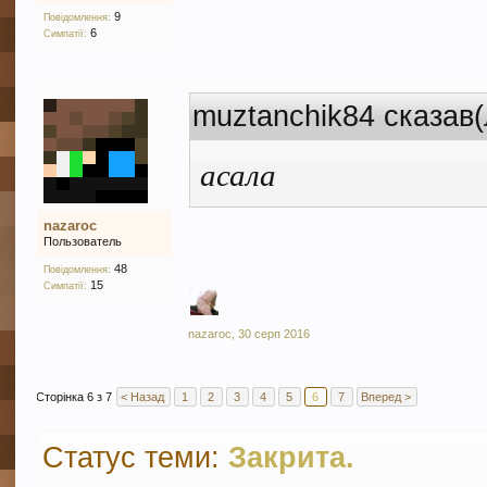
9
Повідомлення:
6
Симпатії:
muztanchik84 сказав(
асала
nazaroc
Пользователь
48
Повідомлення:
15
Симпатії:
nazaroc
,
30 серп 2016
Сторінка 6 з 7
< Назад
1
2
3
4
5
6
7
Вперед >
Статус теми:
Закрита.