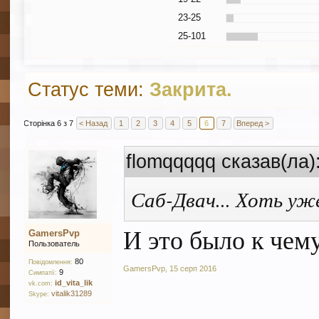
23-25
25-101
Статус теми:
Закрита.
Сторінка 6 з 7
< Назад
1
2
3
4
5
6
7
Вперед >
flomqqqqq сказав(ла)
Саб-Двач... Хоть уж
И это было к чем
GamersPvp
Пользователь
80
Повідомлення:
GamersPvp
,
15 серп 2016
9
Симпатії:
id_vita_lik
vk.com:
vitalik31289
Skype: