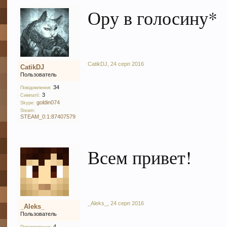
Ору в голосину*
CatikDJ
,
24 серп 2016
CatikDJ
Пользователь
34
Повідомлення:
3
Симпатії:
goldin074
Skype:
Steam:
STEAM_0:1:87407579
Всем привет!
_Aleks_
,
24 серп 2016
_Aleks_
Пользователь
4