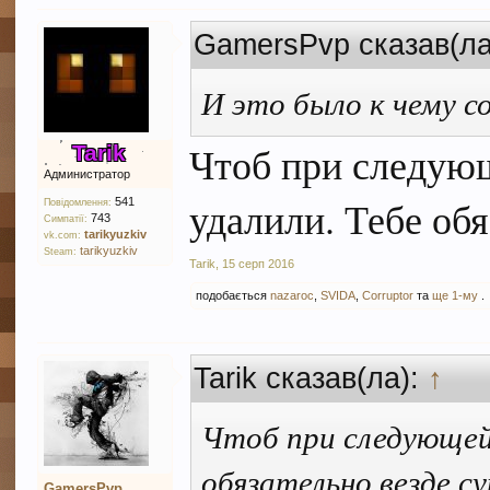
GamersPvp сказав(л
И это было к чему 
Чтоб при следующ
Tarik
Администратор
удалили. Тебе обя
541
Повідомлення:
743
Симпатії:
tarikyuzkiv
vk.com:
tarikyuzkiv
Steam:
Tarik
,
15 серп 2016
подобається
nazaroc
,
SVIDA
,
Corruptor
та
ще 1-му
.
Tarik сказав(ла):
↑
Чтоб при следующей 
обязательно везде с
GamersPvp