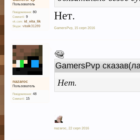
Пользователь
Нет.
80
Повідомлення:
9
Симпатії:
id_vita_lik
vk.com:
vitalik31289
Skype:
GamersPvp
,
15 серп 2016
GamersPvp сказав(л
Нет.
nazaroc
Пользователь
48
Повідомлення:
15
Симпатії:
nazaroc
,
22 серп 2016