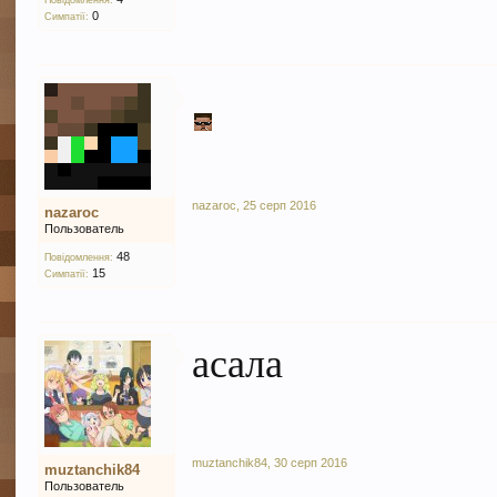
Повідомлення:
0
Симпатії:
nazaroc
,
25 серп 2016
nazaroc
Пользователь
48
Повідомлення:
15
Симпатії:
асала
muztanchik84
,
30 серп 2016
muztanchik84
Пользователь