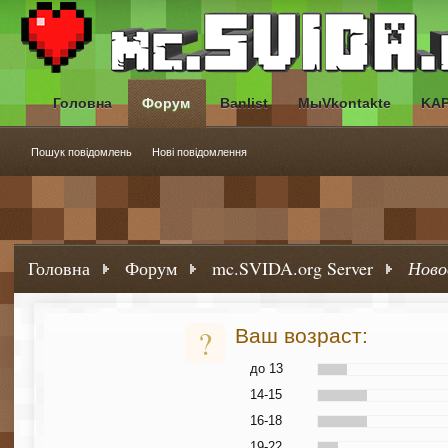
Головна
Форум
Banlist
МыVkontakte
KA
Пошук повідомлень
Нові повідомлення
Головна
Форум
mc.SVIDA.org Server
Ново
?
Ваш возраст:
до 13
14-15
16-18
19-22