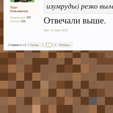
изумруды) резко выл
Starr
Пользователь
Отвечали выше.
347
Повідомлення:
216
Симпатії:
Starr
,
13 жовт 2015
Сторінка 2 з 3
< Назад
1
2
3
Вперед >