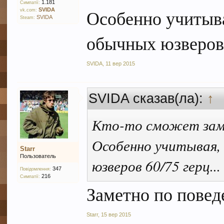
1.181
Симпатії:
Особенно учитыва
SVIDA
vk.com:
SVIDA
Steam:
обычных юзверов 
SVIDA
,
11 вер 2015
SVIDA сказав(ла):
↑
Кто-то сможет заме
Особенно учитывая,
Starr
Пользователь
юзверов 60/75 герц...
347
Повідомлення:
216
Симпатії:
Заметно по пове
Starr
,
15 вер 2015