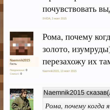
почувствовать выд
SVIDA
,
3 жовт 2015
Рома, почему ког
золото, изумруды)
перезахожу их та
Naemnik2015
Гость
0
Повідомлення:
Naemnik2015
,
13 жовт 2015
0
Симпатії:
Naemnik2015 сказав(
Рома, почему когда 