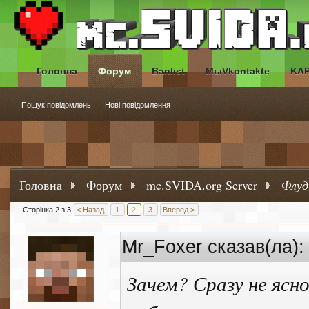
Головна
Форум
Banlist
МыVkontakte
KA
Пошук повідомлень
Нові повідомлення
Головна
Форум
mc.SVIDA.org Server
Флуд
Сторінка 2 з 3
< Назад
1
2
3
Вперед >
Mr_Foxer сказав(ла)
Зачем? Сразу не ясн