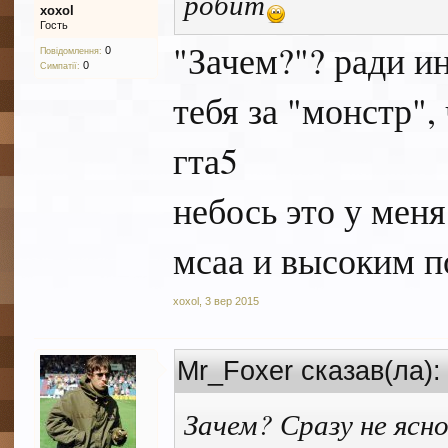
робит
xoxol
Гость
"Зачем?"? ради ин
0
Повідомлення:
0
Симпатії:
тебя за "монстр",
гта5
небось это у меня
мсаа и высоким п
xoxol
,
3 вер 2015
Mr_Foxer сказав(ла)
Зачем? Сразу не ясн