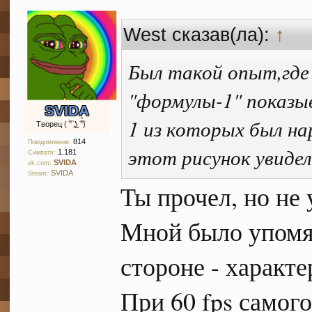
West сказав(ла):
↑
Был такой опыт,где
"формулы-1" показыв
SVIDA
1 из которых был н
Творец ( ͡° ͜ʖ ͡°)
814
Повідомлення:
этот рисунок увидел
1.181
Симпатії:
SVIDA
vk.com:
SVIDA
Steam:
Ты прочел, но не 
Мной было упомян
стороне - характе
При 60 fps самог