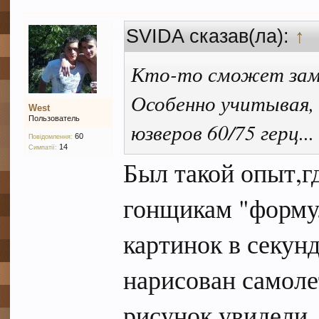
SVIDA сказав(ла):
↑
Кто-то сможет заме
Особенно учитывая,
West
Пользователь
юзверов 60/75 герц...
60
Повідомлення:
14
Симпатії:
Был такой опыт,г
гонщикам "форму
картинок в секунд
нарисован самоле
рисунок увидели.