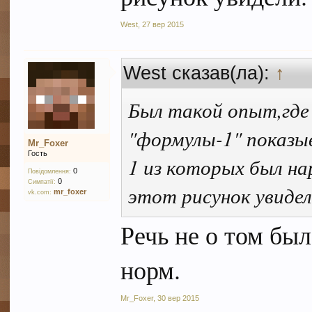
West
,
27 вер 2015
West сказав(ла):
↑
Был такой опыт,где
"формулы-1" показыв
Mr_Foxer
Гость
1 из которых был н
0
Повідомлення:
0
Симпатії:
этот рисунок увидел
mr_foxer
vk.com:
Речь не о том был
норм.
Mr_Foxer
,
30 вер 2015