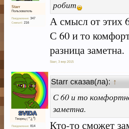
робит
Starr
Пользователь
А смысл от этих 6
347
Повідомлення:
216
Симпатії:
С 60 и то комфортн
разница заметна.
Starr
,
3 вер 2015
Starr сказав(ла):
↑
С 60 и то комфортно
заметна.
SVIDA
Творец ( ͡° ͜ʖ ͡°)
Кто-то сможет зам
814
Повідомлення: