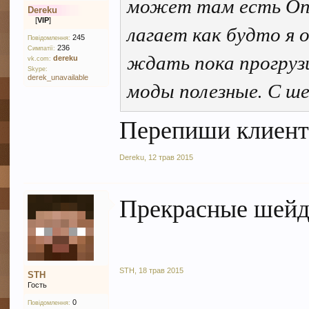
может там есть Опт
Dereku
[
VIP
]
лагает как будто я 
245
Повідомлення:
236
Симпатії:
ждать пока прогрузи
dereku
vk.com:
Skype:
derek_unavailable
моды полезные. С ше
Перепиши клиент.
Dereku
,
12 трав 2015
Прекрасные шейд
STH
,
18 трав 2015
STH
Гость
0
Повідомлення: