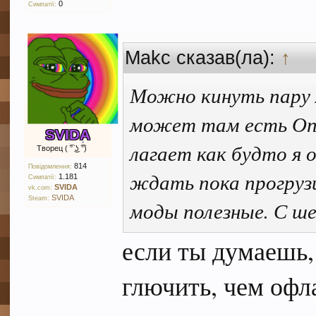
0
Симпатії:
Makc сказав(ла):
↑
Можно кинуть пару 
может там есть Опт
SVIDA
лагает как будто я 
Творец ( ͡° ͜ʖ ͡°)
814
Повідомлення:
ждать пока прогрузи
1.181
Симпатії:
SVIDA
vk.com:
SVIDA
Steam:
моды полезные. С ше
если ты думаешь,
глючить, чем офл