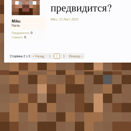
предвидится?
Miku
,
13 Лист 2015
Miku
Гость
0
Повідомлення:
0
Симпатії:
Сторінка 2 з 3
< Назад
1
2
3
Вперед >