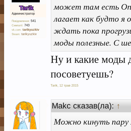
может там есть Опт
Tarik
Администратор
лагает как будто я 
541
Повідомлення:
743
Симпатії:
ждать пока прогрузи
tarikyuzkiv
vk.com:
tarikyuzkiv
Steam:
моды полезные. С ше
Ну и какие моды 
посоветуешь?
Tarik
,
12 трав 2015
Makc сказав(ла):
↑
Можно кинуть пару 