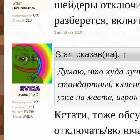
шейдеры отключит
Starr
Пользователь
разберется, включ
347
Повідомлення:
216
Симпатії:
Starr
,
19 квіт 2015
Starr сказав(ла):
↑
Думаю, что куда луч
стандартный клиент
SVIDA
уже на месте, игрок
Творец ( ͡° ͜ʖ ͡°)
814
Повідомлення:
1.181
Симпатії:
Кстати, тоже обс
SVIDA
vk.com:
SVIDA
Steam:
отключать/включа