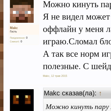
Можно кинуть па
Я не видел может
оффлайн у меня л
Makc
Гость
играю.Сломал бло
0
Повідомлення:
0
Симпатії:
А так все норм иг
полезные. С шейд
Makc
,
12 трав 2015
Makc сказав(ла):
↑
Можно кинуть пару 