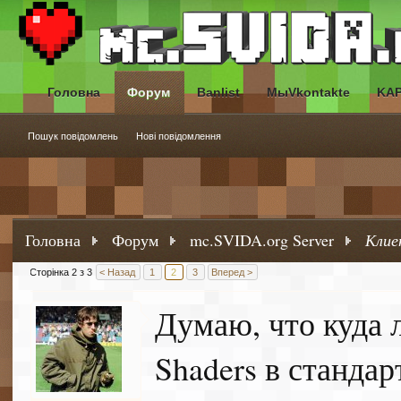
Головна
Форум
Banlist
МыVkontakte
KA
Пошук повідомлень
Нові повідомлення
Головна
Форум
mc.SVIDA.org Server
Клие
Сторінка 2 з 3
< Назад
1
2
3
Вперед >
Думаю, что куда 
Shaders в станда