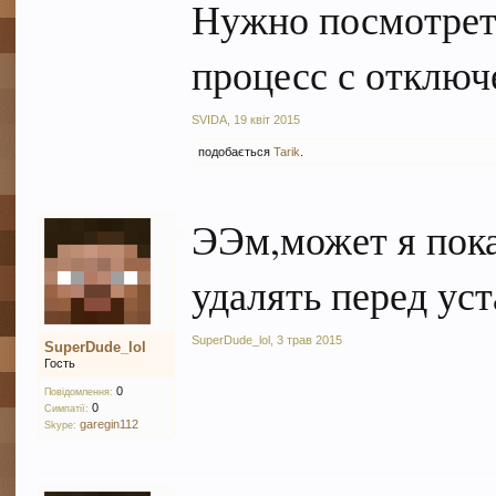
Нужно посмотреть
процесс с отключ
SVIDA
,
19 квіт 2015
подобається
Tarik
.
ЭЭм,может я пок
удалять перед ус
SuperDude_lol
,
3 трав 2015
SuperDude_lol
Гость
0
Повідомлення:
0
Симпатії:
garegin112
Skype: