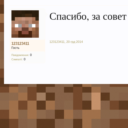
Спасибо, за совет
123123411
,
20 грд 2014
123123411
Гость
0
Повідомлення:
0
Симпатії: