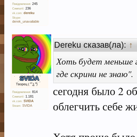
245
Повідомлення:
236
Симпатії:
dereku
vk.com:
Skype:
derek_unavailable
Dereku сказав(ла):
↑
Хоть будет меньше г
где скрини не знаю".
SVIDA
Творец ( ͡° ͜ʖ ͡°)
сегодня было 2 о
814
Повідомлення:
1.181
Симпатії:
облегчить себе жи
SVIDA
vk.com:
SVIDA
Steam:
Хотя проще было 