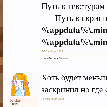
Путь к текстура
Путь к скрин
%appdata%\.mine
%appdata%\.mine
SVIDA
,
8 грд 2013
подобається
Dereku
.
Хоть будет меньш
заскринил но где 
Dereku
,
9 грд 2013
Dereku
[
VIP
]