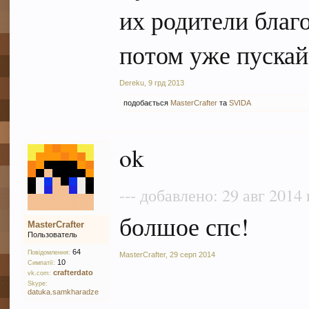
их родители благ
потом уже пускай 
Dereku
,
9 грд 2013
подобається
MasterCrafter
та
SVIDA
ok
--- добавлено: 29 авг 2014 
болшое спс!
MasterCrafter
Пользователь
64
Повідомлення:
MasterCrafter
,
29 серп 2014
10
Симпатії:
crafterdato
vk.com:
Skype:
datuka.samkharadze