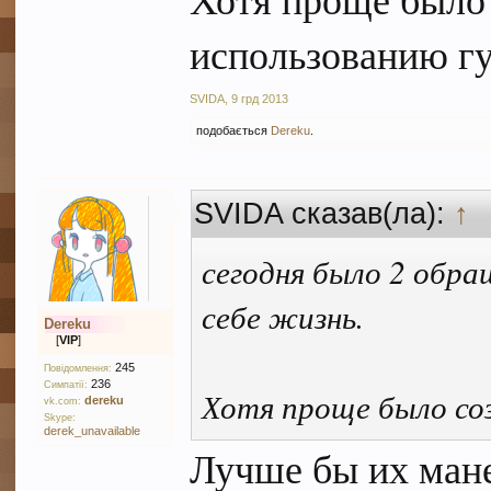
использованию гуг
SVIDA
,
9 грд 2013
подобається
Dereku
.
SVIDA сказав(ла):
↑
сегодня было 2 обра
себе жизнь.
Dereku
[
VIP
]
245
Повідомлення:
236
Симпатії:
Хотя проще было соз
dereku
vk.com:
Skype:
derek_unavailable
Лучше бы их мане