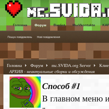
Головна
Форум
Banlist
МыVkontakte
KA
Пошук повідомлень
Нові повідомлення
Головна
Форум
mc.SVIDA.org Server
Клие
АРХИВ - неактуальные сборки и обсуждения
Способ #1
B главном меню 