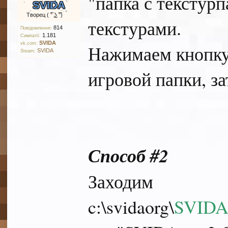
"папка с текстур
SVIDA
Творец ( ͡° ͜ʖ ͡°)
текстурами.
814
Повідомлення:
1.181
Симпатії:
SVIDA
vk.com:
Нажимаем кнопку 
SVIDA
Steam:
игровой папки, з
Способ #2
Заходим
c:\svidaorg\
SVIDA.