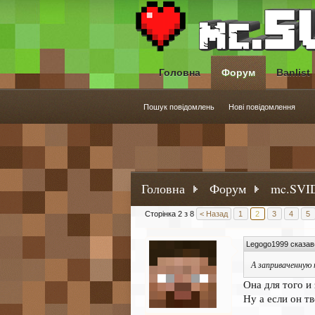
Головна
Форум
Banlist
Пошук повідомлень
Нові повідомлення
Головна
Форум
mc.SVID
Сторінка 2 з 8
< Назад
1
2
3
4
5
Legogo1999 сказав
А заприваченную
Она для того и 
Ну а если он т