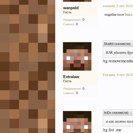
wanpeld
,
3 лют 2013
wanpeld
Гость
подобається
Makc
0
Повідомлення:
0
Симпатії:
Skaifol сказав(ла):
КАК удалить дру
/rg removememb
Extralaw
,
4 лют 2013
Extralaw
Гость
0
Повідомлення:
0
Симпатії:
IsiDs сказав(ла):
↑
а как можно пос
/rg list .me