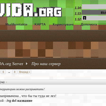
1.14:
1.13:
1.12:
МыVkontakte
KAPTA
Користувачі
Допомога
A.org Server
Про наш сервер
6
→
8
Вперед >
(ла):
↑
 территорию можно расприватить?
запривачена , что бы ты туда не лез!
/rg del название
вой -