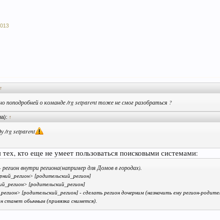
2013
↑
 поподробней о команде /rg setparent тоже не смог разобраться ?
ла):
↑
 /rg setparent
 тех, кто еще не умеет пользоваться поисковыми системами:
- регион внутри региона(например для Домов в городах).
черний_регион> [родительский_регион]
ний_регион> [родительский_регион]
_регион> [родительский_регион] - сделать регион дочерним (назначить ему регион-родител
н станет обычным (привязка снимется).