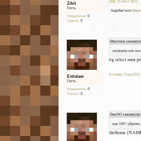
Zibit
,
25 Лист 2012
Zibit
Гость
подобається
Kayz
0
Повідомлення:
0
Симпатії:
Max1mus сказав(л
скажите как пос
/rg select имя р
Extralaw
,
5 грд 2012
Extralaw
Гость
0
Повідомлення:
0
Симпатії:
Den747 сказав(ла)
как VIP-y убрать
/delhome [NAM