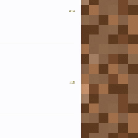
#14
#15