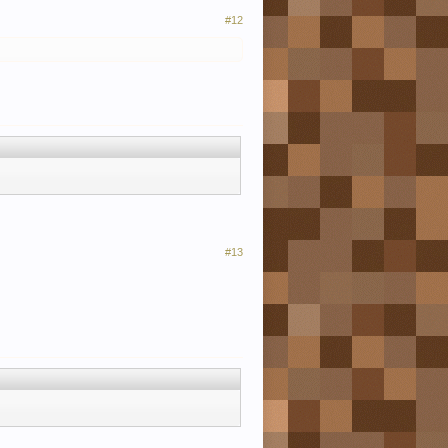
#12
#13