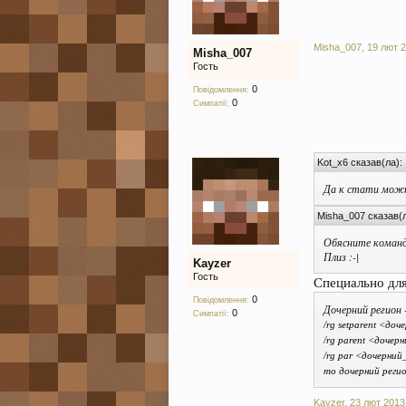
Misha_007
,
19 лют 
Misha_007
Гость
0
Повідомлення:
0
Симпатії:
Kot_x6 сказав(ла):
Да к стати можно
Misha_007 сказав(
Обясните команду
Плиз :-|
Kayzer
Гость
Специально для
0
Повідомлення:
Дочерний регион 
0
Симпатії:
/rg setparent <до
/rg parent <дочер
/rg par <дочерний
то дочерний регио
Kayzer
,
23 лют 2013