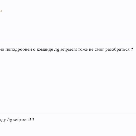
3
но поподробней о команде /rg setparent тоже не смог разобраться ?
у /rg setparent!!!