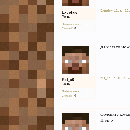
Extralaw
,
12 лют 201
Extralaw
Гость
0
Повідомлення:
0
Симпатії:
Да к стати мож
Kot_x6
,
18 лют 2013
Kot_x6
Гость
0
Повідомлення:
0
Симпатії:
Обясните команд
Плиз :-|