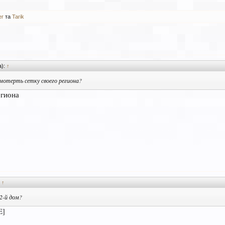
er
та
Tarik
а):
↑
мотерть сетку своего региона?
егиона
:
↑
 2-й дом?
E]