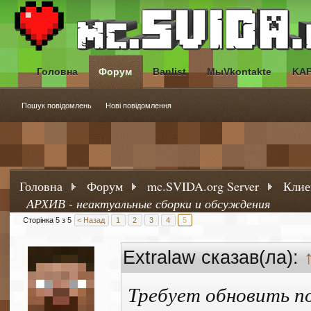
Головна
Форум
Banlist
МыVkontakte
KA
Пошук повідомлень
Нові повідомлення
Головна
Форум
mc.SVIDA.org Server
Клие
АРХИВ - неактуальные сборки и обсуждения
Сторінка 5 з 5
< Назад
1
2
3
4
5
Extralaw сказав(ла):
Требует обновить п