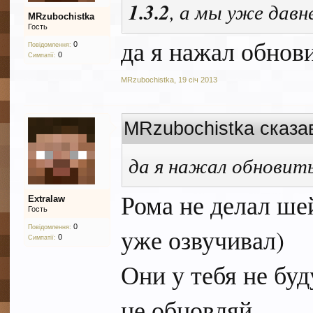
1.3.2
, а мы уже давн
MRzubochistka
Гость
да я нажал обнови
0
Повідомлення:
0
Симпатії:
MRzubochistka
,
19 січ 2013
MRzubochistka сказа
да я нажал обновить
Рома не делал ше
Extralaw
Гость
0
уже озвучивал)
Повідомлення:
0
Симпатії:
Они у тебя не буд
не обновляй.