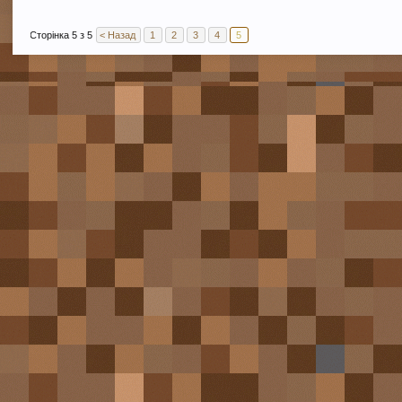
Сторінка 5 з 5
< Назад
1
2
3
4
5