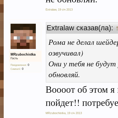
Extralaw
,
19 січ 2013
Extralaw сказав(ла):
Рома не делал шейде
озвучивал)
MRzubochistka
Гость
Они у тебя не будут
0
Повідомлення:
0
Симпатії:
обновляй.
Воооот об этом я 
пойдет!! потребу
MRzubochistka
,
19 січ 2013