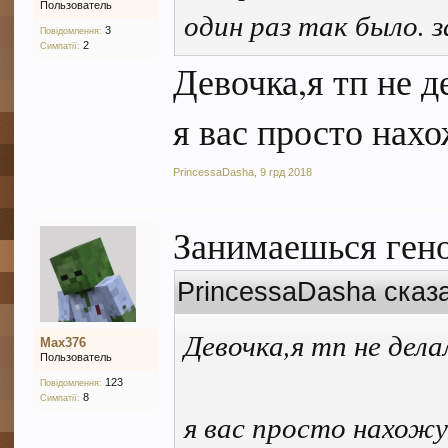
Пользователь
один раз так было. 
3
Повідомлення:
2
Симпатії:
Девочка,я тп не д
я вас просто нах
PrincessaDasha
,
9 грд 2018
Занимаешься ген
PrincessaDasha сказ
Девочка,я тп не дела
Max376
Пользователь
123
Повідомлення:
8
Симпатії:
я вас просто нахож