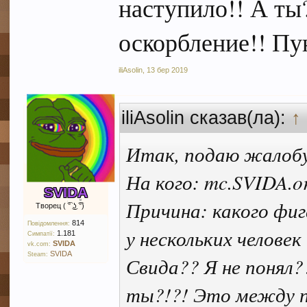
наступило!! А ты
оскорбление!! Пун
iliAsolin
,
13 бер 2019
iliAsolin сказав(ла):
↑
Итак, подаю жалоб
На кого: mc.SVIDA.
SVIDA
Причина: какого фиг
Творец ( ͡° ͜ʖ ͡°)
814
Повідомлення:
у нескольких человек
1.181
Симпатії:
SVIDA
vk.com:
SVIDA
Steam:
Свида?? Я не понял?
ты?!?! Это между пр