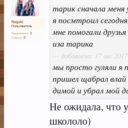
тарик сначала меня
я посмтроил сегодня
Nageki
Пользователь
мне помогали друзья
3
Повідомлення:
0
Симпатії:
иза тарика
--- добавлено: 17 авг 2017
мы просто гуляли я
пришел щабрал влай 
димой и убрал мой д
Не ожидала, что 
школоло)