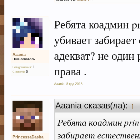
Ребята коадмин p
убивает забирает
адекват? не один 
Aaania
Пользователь
права .
1
Повідомлення:
0
Симпатії:
Aaania
,
8 грд 2018
Aaania сказав(ла):
↑
Ребята коадмин pri
забирает естественн
PrincessaDasha