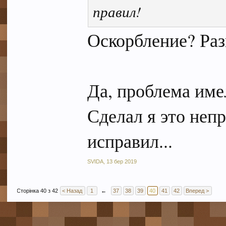
правил!
Оскорбление? Раз
Да, проблема име
Сделал я это неп
исправил...
SVIDA
,
13 бер 2019
Сторінка 40 з 42
< Назад
1
←
37
38
39
40
41
42
Вперед >