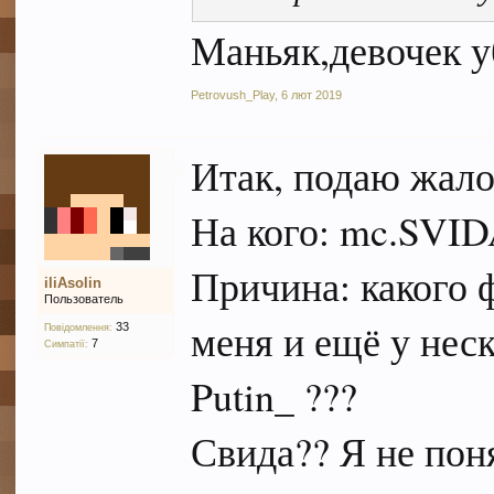
Маньяк,девочек 
Petrovush_Play
,
6 лют 2019
Итак, подаю жало
На кого: mc.SVID
Причина: какого ф
iliAsolin
Пользователь
меня и ещё у нес
33
Повідомлення:
7
Симпатії:
Putin_ ???
Свида?? Я не пон