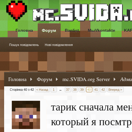
Головна
Форум
Banlist
МыVkontakte
KA
Пошук повідомлень
Нові повідомлення
Головна
Форум
mc.SVIDA.org Server
Адми
Сторінка 40 з 42
< Назад
1
←
37
38
39
40
41
42
Вперед >
тарик сначала ме
который я посмтр