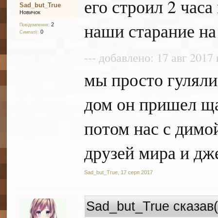
его строил 2 часа
Sad_but_True
Новичок
наши старание на
2
Повідомлення:
0
Симпатії:
--- добавлено: 17 авг 2017 
мы просто гулял
дом он пришел ща
потом нас с димо
друзей мира и дж
Sad_but_True
,
17 серп 2017
Sad_but_True сказав