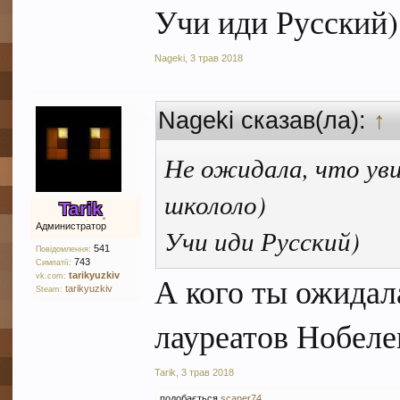
Учи иди Русский)
Nageki
,
3 трав 2018
Nageki сказав(ла):
↑
Не ожидала, что ув
школоло)
Tarik
Администратор
Учи иди Русский)
541
Повідомлення:
743
Симпатії:
tarikyuzkiv
А кого ты ожидал
vk.com:
tarikyuzkiv
Steam:
лауреатов Нобеле
Tarik
,
3 трав 2018
подобається
scaner74
.