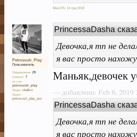
Max376
,
14 грд 2018
PrincessaDasha сказ
Девочка,я тп не дела
я вас просто нахож
Petrovush_Play
Пользователь
Маньяк,девочек 
28
Повідомлення:
7
Симпатії:
vk.com:
petrovush_play
--- добавлено: Feb 6, 2019 
vitalikxr
Skype:
Steam:
petrovush_play_pro
PrincessaDasha сказ
Девочка,я тп не дела
я вас просто нахож