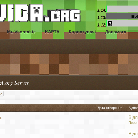
1.14:
1.13:
1.12:
МыVkontakte
KAPTA
Користувачі
Допомога
A.org Server
 >
Дата створення
Відпо
Відп
.
Перег
Відп