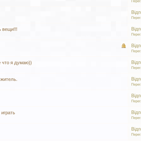
Перег
Відп
Перег
Відп
 вещи!!!
Перег
Відп
Перег
Відп
 что я думаю))
Перег
Відп
 житель.
Перег
Відп
Перег
Відп
 играть
Перег
Відп
Перег