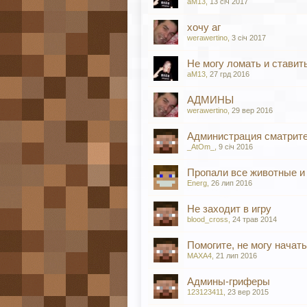
aM13
,
13 січ 2017
хочу аг
werawertino
,
3 січ 2017
Не могу ломать и ставить
aM13
,
27 грд 2016
АДМИНЫ
werawertino
,
29 вер 2016
Администрация сматрите
_AtOm_
,
9 січ 2016
Пропали все животные и
Energ
,
26 лип 2016
Не заходит в игру
blood_cross
,
24 трав 2014
Помогите, не могу начать
MAXA4
,
21 лип 2016
Админы-гриферы
123123411
,
23 вер 2015