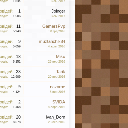
лядів:
1.544
13 січ 2017
овідей:
1
Joinger
лядів:
1.506
3 січ 2017
овідей:
11
GamersPvp
лядів:
5.948
30 грд 2016
овідей:
9
muztanchik84
лядів:
5.059
4 жовт 2016
овідей:
18
Miku
лядів:
8.151
25 вер 2016
овідей:
33
Tarik
лядів:
12.909
20 вер 2016
овідей:
9
nazaroc
лядів:
4.124
5 вер 2016
овідей:
2
SVIDA
лядів:
1.468
4 серп 2016
овідей:
20
Ivan_Dorn
лядів:
8.678
23 бер 2016