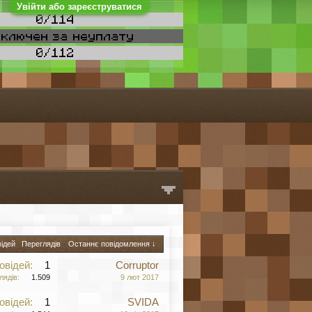
Увійти або зареєструватися
відей
Переглядів
Останнє повідомлення ↓
овідей:
1
Corruptor
лядів:
1.509
9 лют 2017
овідей:
1
SVIDA