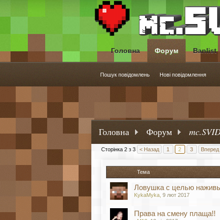
Головна
Форум
Banlist
Пошук повідомлень
Нові повідомлення
Головна
Форум
mc.SVID
Сторінка 2 з 3
< Назад
1
2
3
Вперед
Тема
Ловушка с целью наживы
KykaMyka
,
9 лют 2017
Права на смену плаща!!