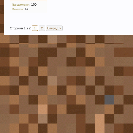
100
Повідомлення:
14
Симпатії:
Сторінка 1 з 2
1
2
Вперед >