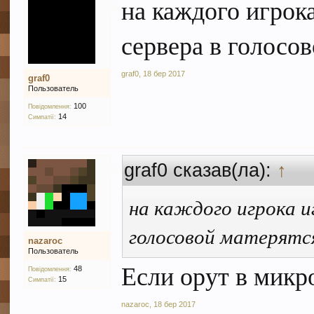
на каждого игрок
сервера в голосов
graf0
,
18 бер 2017
graf0
Пользователь
100
Повідомлення:
14
Симпатії:
graf0 сказав(ла):
↑
на каждого игрока и
голосовой матерятся
nazaroc
Пользователь
Если орут в микр
48
Повідомлення:
15
Симпатії:
nazaroc
,
18 бер 2017