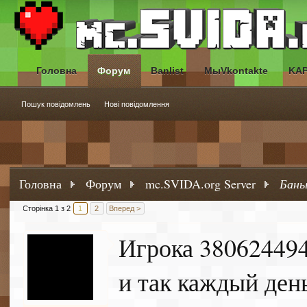
Головна
Форум
Banlist
МыVkontakte
KA
Пошук повідомлень
Нові повідомлення
Головна
Форум
mc.SVIDA.org Server
Баны
Сторінка 1 з 2
1
2
Вперед >
Игрока 380624494
и так каждый ден