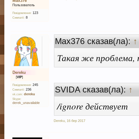
Max376
Пользователь
123
Повідомлення:
8
Симпатії:
Max376 сказав(ла):
↑
Такая же проблема, т
Dereku
[
VIP
]
245
Повідомлення:
SVIDA сказав(ла):
↑
236
Симпатії:
dereku
vk.com:
Skype:
/ignore действует
derek_unavailable
Dereku
,
16 бер 2017