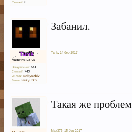
0
Симпатії:
Забанил.
Tarik
Tarik
,
14 бер 2017
Администратор
541
Повідомлення:
743
Симпатії:
tarikyuzkiv
vk.com:
tarikyuzkiv
Steam:
Такая же проблема
Max376
,
15 бер 2017