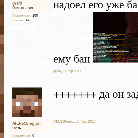
надоел его уже б
graf0
Пользователь
100
Повідомлення:
14
Симпатії:
ему бан
graf0
,
14 бер 2017
+++++++ да он з
AlEkS56region
,
14 бер 2017
AlEkS56region
Гость
0
Повідомлення: