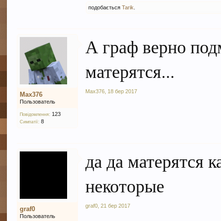
подобається
Tarik
.
А граф верно под
матерятся...
Max376
,
18 бер 2017
Max376
Пользователь
123
Повідомлення:
8
Симпатії:
да да матерятся 
некоторые
graf0
,
21 бер 2017
graf0
Пользователь