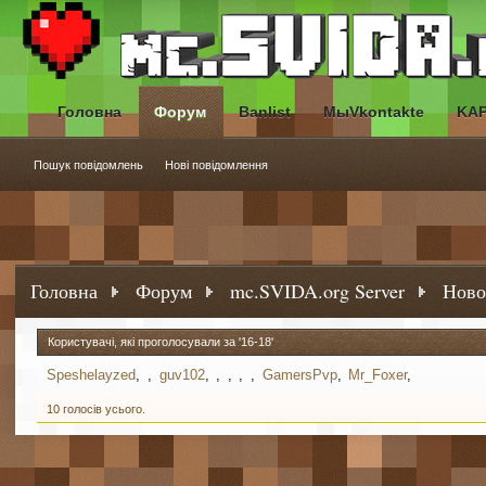
Головна
Форум
Banlist
МыVkontakte
KA
Пошук повідомлень
Нові повідомлення
Головна
Форум
mc.SVIDA.org Server
Ново
Користувачі, які проголосували за '16-18'
Speshelayzed
guv102
GamersPvp
Mr_Foxer
10 голосів усього.