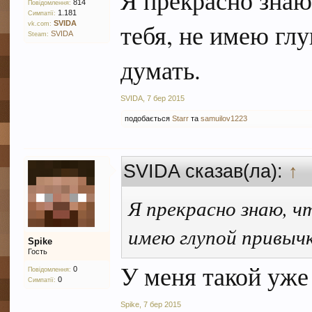
Я прекрасно знаю,
814
Повідомлення:
1.181
Симпатії:
тебя, не имею гл
SVIDA
vk.com:
SVIDA
Steam:
думать.
SVIDA
,
7 бер 2015
подобається
Starr
та
samuilov1223
SVIDA сказав(ла):
↑
Я прекрасно знаю, чт
имею глупой привычк
Spike
Гость
У меня такой уже 
0
Повідомлення:
0
Симпатії:
Spike
,
7 бер 2015