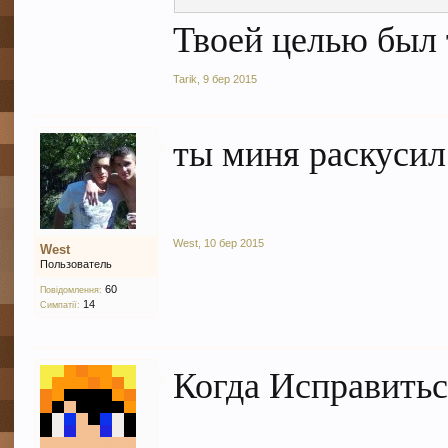
Твоей целью был 
Tarik
,
9 бер 2015
ты миня раскусил 
West
,
10 бер 2015
West
Пользователь
60
Повідомлення:
14
Симпатії:
Когда Исправитьс