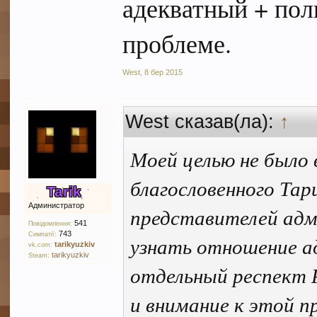
адекватный + пол
проблеме.
West
,
8 бер 2015
West сказав(ла):
↑
Моей целью не было 
благословенного Тар
Tarik
Администратор
представителей адм
541
Повідомлення:
743
Симпатії:
узнать отношение а
tarikyuzkiv
vk.com:
tarikyuzkiv
Steam:
отдельный респект 
и внимание к этой п