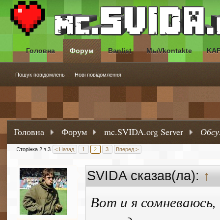
Головна
Форум
Banlist
МыVkontakte
KA
Пошук повідомлень
Нові повідомлення
Головна
Форум
mc.SVIDA.org Server
Обсу
Сторінка 2 з 3
< Назад
1
2
3
Вперед >
SVIDA сказав(ла):
↑
Вот и я сомневаюсь, 