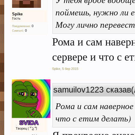
поймешь, нужно ли е
Spike
Гость
Могу лично перевест
0
Повідомлення:
0
Симпатії:
Рома и сам наверн
сервере и что с е
Spike
,
5 бер 2015
samuilov1223 сказав(
Рома и сам наверное 
что с етим делать)
SVIDA
Творец ( ͡° ͜ʖ ͡°)