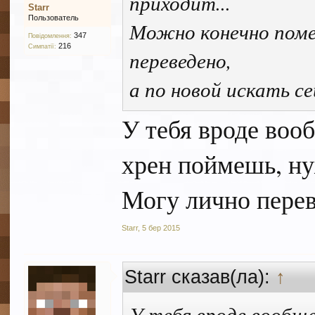
приходит...
Starr
Пользователь
Можно конечно помен
347
Повідомлення:
216
Симпатії:
переведено,
а по новой искать се
У тебя вроде вооб
хрен поймешь, ну
Могу лично перев
Starr
,
5 бер 2015
Starr сказав(ла):
↑
У тебя вроде вообще