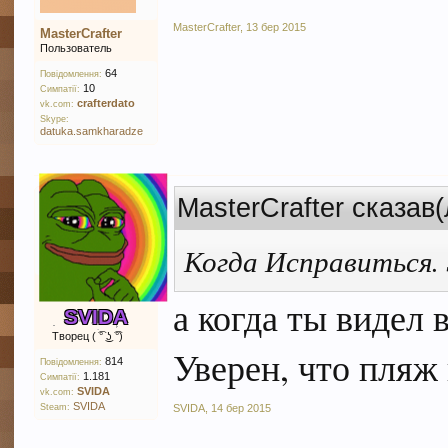
MasterCrafter
,
13 бер 2015
MasterCrafter
Пользователь
64
Повідомлення:
10
Симпатії:
crafterdato
vk.com:
Skype:
datuka.samkharadze
MasterCrafter сказав
Когда Исправиться.
а когда ты видел 
SVIDA
Творец ( ͡° ͜ʖ ͡°)
Уверен, что пляж 
814
Повідомлення:
1.181
Симпатії:
SVIDA
vk.com:
SVIDA
Steam:
SVIDA
,
14 бер 2015