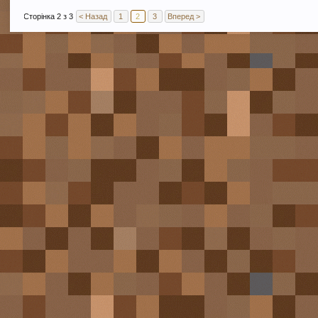
Сторінка 2 з 3
< Назад
1
2
3
Вперед >