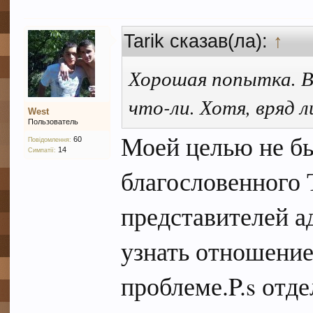
Tarik сказав(ла):
↑
Хорошая попытка. В
что-ли. Хотя, вряд 
West
Пользователь
Моей целью не бы
60
Повідомлення:
14
Симпатії:
благословенного 
представителей а
узнать отношение
проблеме.P.s отд