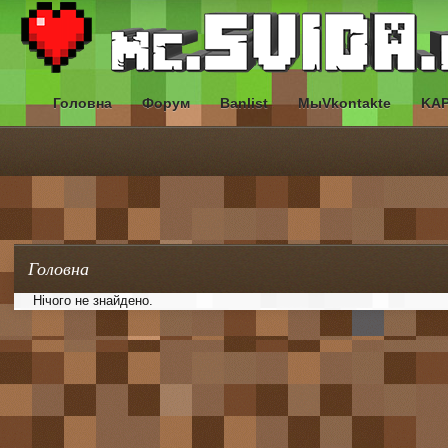
Головна
Форум
Banlist
МыVkontakte
KA
Головна
Нічого не знайдено.