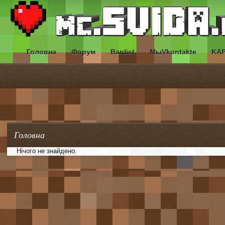
Головна
Форум
Banlist
МыVkontakte
KA
Головна
Нічого не знайдено.