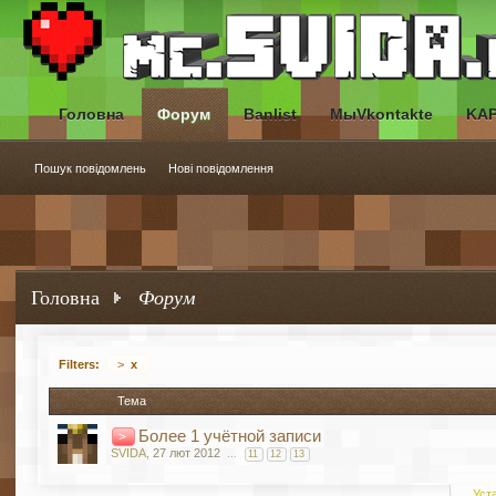
Головна
Форум
Banlist
МыVkontakte
KA
Пошук повідомлень
Нові повідомлення
Головна
Форум
Filters:
>
x
Тема
Более 1 учётной записи
>
SVIDA
,
27 лют 2012
...
11
12
13
Уст